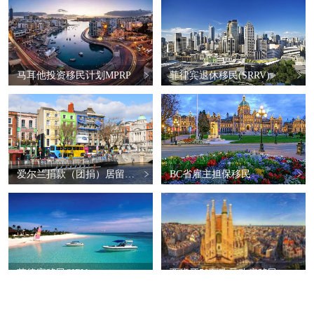
马耳他投资移民计划MPRP
菲律宾退休移民(SRRV)
爱尔兰捐款（团捐）居留计划
BC省雇主担保移民
菲律宾移民SIRV
西班牙50万欧元购房移民（已关停）