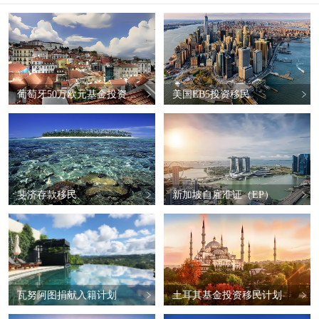
葡萄牙50万欧元基金投资移民
美国EB5投资移民
斐济存款移民
新加坡自雇准证（EP）
瓦努阿图捐献入籍计划
土耳其基金投资移民计划