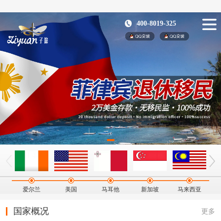
400-8019-325
爱尔兰
美国
马耳他
新加坡
马来西亚
国家概况
更多