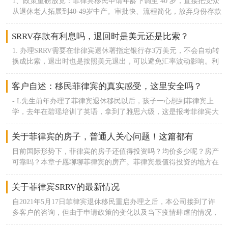
1、政策重磅放宽：菲律宾移民申请年龄下调至 40 岁，直接把受众
从退休老人拓展到40-49岁中产。审批快、流程简化，放弃身份存款
全额取回，年费维护成本极低，无移民监。2、东南亚项目集体收
紧分流：泰国养老签、大马 MM2H 门槛持续抬高，续签繁琐；
SRRV存款有利息吗，退回时是美元还是比索？
SRRV 成为低成本、低约束备用居留最优选择。3、中产华侨生刚需
1. 办理SRRV需要在菲律宾退休署指定银行存3万美元，不会自动转
首选：一人办理，配偶 + 21 岁以下未婚子女随行；满足居住要求可
换成比索，退出时也是按照美元退出，可以避免汇率波动影响。利
走华侨生联考，低分冲刺国内本科名校。
息有一点点，但是很少很少，可以忽略不计。2. 在SRRV身份存续
期间，3万美元不能退回，是和身份绑定的3. 如果不需要SRRV身份
客户自述：移民菲律宾的真实感受，这里安全吗？
了，可以按照流程退回3万美元，无需本人登陆，可以远程代办4.
- L先生前年办理了菲律宾退休移民以后，孩子一心想到菲律宾上
菲律宾退休移民撤销流程耗时4-6个月，款项退回主申请人指定账户
学，去年在碧瑶培训了英语，拿到了雅思六级，这是报考菲律宾大
学的先决条件。今年我们到菲律宾六次，先考四大之一，医学最好
的圣托马斯大学，英语差了几分。同时考医学次好的圣路易斯大
关于菲律宾的房子，普通人关心问题！这篇都有
学，经过文化考试，英语考试，心理测试，性格测试，面试，注册
目前国际形势下，菲律宾的房子还值得投资吗？均价多少呢？房产
等，直到成功。如果没有办理srrv，只凭旅游签证的话，不可能多
可靠吗？本章子愿聊聊菲律宾的房产。菲律宾最值得投资的地方在
次次出入菲律宾。同时，办理srrv之后，不用办理学签，不用交纳
哪？均价大概多少？菲律宾房产最值得投资的地区还是马尼拉。其
ssp，毕业后也不会被迫回国。菲律宾圣路易斯大学主校区在碧瑶
金融中心Makati、新城区外国人聚居的地方BGC，以及几个发达的
关于菲律宾SRRV的最新情况
市，这里气候宜人，是林间小城，避暑山区，有一半的人是学生，
片区如MOA Complex、Ortigas这些地方均价已经达到2万以上。在
治安非常好。孩子是考进去的，学费与当地人一样，大学宿舍和食
自2021年5月17日菲律宾退休移民重启办理之后，本公司接到了许
黄金地段有很多30平米的小公寓，一套大概60万RMB左右。高端公
堂也都非常不错。孩子是是班里唯一的外国人，由于有srrv的身
多客户的咨询，但由于申请政策的变化以及当下疫情肆虐的情况，
寓的价格则更高，3万甚至4万的都有，如果楼盘是在马尼拉最好的
份，可以不交学签费和ssp，但每年交费人民币2000元的外国人管理
申请之路也遇到许多坎坷。在此状况下，子愿移民将会在这篇文章
位置，均价可达4万以上，并且房源也会极抢手。菲律宾房产的户