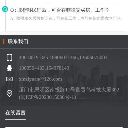
民局办理领证手续。只需在菲逗留10-15个工作日便可取得SRRV
卡
Q :
取得移民证后，可否在菲律宾买房、工作？
A :
取得永久居留签证者，可在菲工作，也可在菲购置房地产业。
联系我们
400-8019-325 18906031466,13606075003
1989504433,154978149
xmziyuan@126.com
厦门市思明区南投路11号富贵鸟科技大厦302
(闽ICP备2023015036号-1）
在线留言