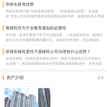
费。- C先生菲律宾安全吗？- M先生我住的地方在Makati，算是这
中重点分析新政策对客户的影响以及新客户该如何选择移民。政策
华侨生联考优势
型、朝向和国内有什么不同吗？菲律宾房子的西晒没有国内那么
边的核心商业区，白天走在街上，人很多，西装革履的都好像城市
的调整-一. 年龄限制由原先的35周岁提高至50周岁。二. 换证周
强。菲律宾纬度低，太阳出来得早，朝西的房子虽然有西晒，但是
精英，商场里保安也多，感觉挺踏实的。但到了晚上就不一样了，
华侨生联考又称“华侨港澳台联考”、“华侨港澳台联招”、其全称
期由原先最长3年1换改为1年1换。带来的影响-1. 许多35-49周
菲律宾太阳下山也早，尤其是雨季，一到下午就下雨，下雨过后就
当地人说这边晚上偶尔会有抢手机的，特别在没灯的小巷，宁愿多
是“中华人民共和国普通高等学校联合招收华侨、港澳地区及台湾省
岁的客户暂时无法在申请SRRV。2. 每年都要续卡给客户增加了
没太阳晒了，气温很适宜。就户型而言，在菲律宾Makati地区的公
等十分钟叫个Grab，不是所有地方都乱，但偏僻的、人少的，晚上
学生入学考试”，已经有30年历史之久，是广大华侨、港澳台学生就
成本。3. 疫情当下的情况使得办理速度变得很慢，要好几个月
寓楼，以小户型偏多，即使大户型户型面积也偏小。菲律宾房产有
别自己走，犯不上。去过几次马尼拉的Intramuros，白天游客多，也
读国内大学的最佳途径。该考试的主管单位是教育部、国务院侨
将移民作为子女教育规划的必要性
才能完成。4. 原先35-49周岁，已经汇款到退休署的客户，钱款
什么投资优势吗？当中国和西方国家面临人口老龄化问题时，人口
挺安全，挺有氛围的，但一到下午五点多，摊贩收摊后，街道空旷
办、国务院港澳台事务办公室。华侨生联考具备以下优势：题目很
只能原路退回。5. 许多急需第三国绿卡，又需要有居住属性的
过亿的菲律宾却拥有75%的劳动人口，是经济可持续发展的核心力
在中国，高考历来是千军万马过独木桥，一张名校毕业证，能成为
下来，有些本地人喝了酒会坐在路边聊天，你经过时就有点发怵，
简单：考试难度远远低于普通高考，例如数学题目的难度与教材例
客户只能更换国家。如何选择？只青睐菲律宾，又没有50周岁的客
量。汇丰银行预测到2050年，菲律宾将成为世界第16大，东南亚第
孩子在社会中披荆斩棘的通行证。但名校竞争激烈，也正因如此，
虽然没冲我们怎么样。我的感想是别去那种明显乱糟糟的贫民窟周
题差不多；文史类不考政治、理工类不考生物。录取分数低：同样
户可以改为申请菲律宾投资移民SIRV。不急着申请的客户可以继续
一大经济体。同时，菲律宾拥有1000万海外务工人员，获得巨额外
家长们开始为子女寻找捷径，或者是通过移民方式为子女教育做长
边，晚上别单独瞎晃，出门手机钱包别露在外面，打车只用正规软
是满分750分，华侨生的录取分数线比统招生低。根据去年6月份广
等待，现在暂时不知道菲律宾政府会不会重启35-49周岁的人群的申
汇，而回国买房是首选的投资，内需充足。作为亚太重要的国际大
远规划。近年来有一种政策宽松、录取分数低的考试形式被越来越
件，基本就没什么大问题。没遇到过恶性事件，但小警惕时刻得
​菲律宾移民委托子愿移民公司办理有什么优势？
东省教育考试院公布的2019年普通高等学校联合招收华侨港澳台学
请。有许多想让孩子读华侨生的家长，急需办理第三国绿卡，又要
都会，马尼拉住宅公寓紧缺，租金高，年租金回报高至6-10%，物
多的家长关注到，它就是“华侨生联考”，对于中国考生来说，它是
有。毕竟是大城市，人多且杂，跟国内一线城市比，安全感确实弱
生各批次录取最低分数，普通类院校一本最低分数线仅300分，北
有生活，读书条件的，只能更换申请国家。目前市场上能同时满足
菲律宾移民（菲律宾退休移民SRRV）委托子愿移民公司办理有什
业升值稳定。同时，菲律宾不到2%的华人，掌控了该国70%以上的
另一种高考出路。将移民作为子女教育规划，不失为一个极佳选
一点。但做好防范也没到担惊受怕的地步。
大清华等一类大学的最低分数线为400分，总体来说，低于国内普
居住，教育需求，又要低额的申请成本的，还没有国家能够媲美菲
么优势？1.资深移民顾问专业办理菲律宾退休移民多年，具有丰富
经济，处于绝对垄断地位。为什么判断菲律宾房产有投资价值？宏
择，进可选择就读国际名校，退也可选择进入国内一流大学，双重
通高考100-200分，选择华侨生联考的优势不言而喻。语言有优势：
律宾。只能向上一级申请，比如希腊，马耳他。马耳他是最接近
实际操作经验；2.国内菲律宾两地都有实体公司服务团队提供优质
观上最重要的两个指标，人口，经济，菲律宾都表现出了足够的潜
选择均可以为子女觅得最佳就读院校。2020年高考报名人数1071
该考试是为海外华侨子女设置的，对于国内学生而言相对有优势。
的。子愿移民的分析对于SRRV，35-49周岁的还是主要的办理人
高效服务；3.在菲律宾移民局、菲律宾退休署拥有良好关系有助移
力。类似2000年的中国，菲律宾的人口结构，人口规模，GDP足够
万，较2019年增加40多万，再创新高。加上疫情，高考的压力无需
几乎没竞争：普通高考报考人数1000万vs华侨生5000人，每年报考
房产介绍
更多
群，菲律宾调整政策后，将会大大减少外汇收入。但由于疫情的影
民事项顺利成功办理；4.可加急办理节省您在菲律宾等待的时间从
支撑当地的房地产发展。菲律宾的人多吗？菲律宾是全球第十三人
多说。我们来看一组数据：2019年1031万考生中，50%以上的考生
该类考试人数较少，且不占用高校的普通高考招生指标。招生院校
响，使得菲律宾退休署工作效率降低。只开放50岁以上的申请可能
而节省各项费用开支；5.没有区域限制全国各地都可办理；6.有丰
口大国，官方统计现有人口1.2亿，菲律宾移民人口也很多。目前是
无缘本科，21%的考生无缘大学；一本录取率大约为6%，211大学
多：目前全国接收华侨生报考的高等院校达到了336所之多，共
只是暂时的，或许疫情稳定后，将会重新开放35岁以上的申请。不
富远程操作指导经验；7.诚信可靠异地办理成功案例无数可登陆子
东南亚人口最多的国家之一。从人口年龄结构来看，菲律宾人口中
的录取率为2.41%，而985院校录取率仅为0.79%，清华北大更低只
1000多个专业，预科招生院校也有16所，囊括了所有大家耳熟能详
着急申请的客户，可以在观望一段时间。但是子愿移民要提醒大家
愿移民官网查询。
位26.7岁，劳动力充足。马尼拉怎么样？马尼拉是菲律宾首都城市
有0.03%。如果按照这个比例计算，就意味着2020年高考可能有近
的985/211高校。退路有保证 ：不够分数可以考预科，只需比正常
的是，在全球疫情大肆虐的情况下，办理移民将变得越来越困难，
和最大的港口，是菲律宾的经济中心，集中了全国半数以上的工业
600多万考生无缘本科，200万考生连专科都上不了，更别说众多学
本科多读一年。
现在各国的政策也在不断的提高，比如葡萄牙将限制购房地区，希
企业，也是银行和金融，零售，交通运输，旅游，房地产的主要中
子都梦寐以求的清华、北大了。而随着开放二胎政策等因素的影