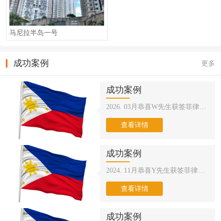
腊提高房产税。有需求快速获取身份的客户，就得加紧了。
心。马尼拉拥有着2400万人口，是目前世界上人口密度最大的城
响，未来报名高考人数或将逐年增加，竞争也会日渐激烈！1071万
市。菲律宾经济发展如何？根据国际货币基金组织的最新报告中，
考生过独木桥，竞争越来越大，想考上优质的学校难上加难。教育
菲律宾2023年国内生产总值(GDP)增长预计为6%，根据世界银行的
资源的失衡，高价学区房，不时变动的入学政策，海外签证难办，
马尼拉半岛一号
预测，未来几年菲律宾依然是整个亚洲地区经济增长最快的经济体
让家长苦不堪言。2020年疫情，大部分人危机意识更加强烈，政策
之一。外国人投资菲律宾房产的政策如何?外国人只可以买公寓不能
多变，让未来充满了很多不确定性。相比竞争激烈的高考，越来越
买带土地的房屋。外国人买房没有限制，想买多少套都行。但是菲
多有远见的家长开始提前为孩子进行学业规划。对于很多高净值家
成功案例
更多
律宾为了保护本国人的权益，规定一个项目楼盘，外国人最多可购
庭而言，无论将来是送孩子出国留学，还是让孩子有一条更好的教
买40%的份额，其余60%必须是本地人。目前的中菲关系如何？目
育选择，拥有一个海外身份，都应当下最急需的事情之一。只要孩
前，南海局势比较错综复杂，地区中参杂许多势力，但是相信祖国
成功案例
子变成华侨生，就无惧普通高考低录取率，几乎是“躺”进国内各大
能够完美解决。中菲关系也不像前几年那么良好，分分合合也本是
名校。相比于普通高考，华侨生联考具备无可比拟的优势！华侨生
2026. 03月恭喜W先生获签菲律宾SRRV
常态。中国依然是菲律宾最大的贸易伙伴。中国外交部也多次表
联考的录取标准和政策优势，和普通高考有着天壤之别！如果说高
示：中方将继续深化与菲方的务实合作，也希望菲律宾在共建一带
考是“千军万马过独木桥”，那么华侨生联考就是直通清华北大的“高
查看详情
一路进程中扮演更加积极重要的角色。目前菲当地华人的生活并没
速路”！
有因为两国关系而受到影响。投资菲律宾绝对不用担心政治环境问
题。
成功案例
2024. 11月恭喜Y先生获签菲律宾SRRV
查看详情
成功案例