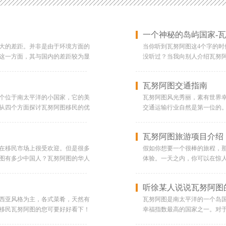
一个神秘的岛屿国家-
大的差距。并非是由于环境方面的
当你听到瓦努阿图这4个字的
这一方面，其与国内的差距较为显
没听过？当我向别人介绍瓦努
阿图绿卡成本过于便宜了。倘若想
述都会稍显拗口，然后可能三
以说是成本最低的地方了。所以
一切，我来告诉你。- 先来回
瓦努阿图交通指南
国际学校学校概况：维拉港国际学
北2250公里，陆地面积1.21
书委员会监督的SACE国际课程。
喀里多尼亚400公里。因为地
个位于南太平洋的小国家，它的美
瓦努阿图风光秀丽，素有世界
申请全球多所知名大学继续深造。维
和小型海啸。瓦努阿图是世界上
从四个方面探讨瓦努阿图移民的优
交通运输行业自然是第一位的
努阿图本地人。学校的师资团队有一
证】瓦努阿图对中国公民免签
拥有美丽的海滩、清澈的海水和壮观
名的景点。一、飞往瓦努阿图。
儿园：约3万人民币每年，小学：
30天【语言】官方语言为英语
半球那样有严寒的冬季。此外，瓦努
维珍澳大利亚航空公司和瓦努
瓦努阿图旅游项目介绍
民币每年.学校的网址是：
国的政治经济文化中心，商业
也存在一些自然灾害的风险，如地
的。从布里斯班、悉尼、墨尔
瓦努阿图历史悠久的重点学校，也是该国最
【气候】瓦努阿图为热带气候，从
风险。二、文化和社会环境瓦努阿
鲍尔菲尔德国际机场中转。 
在移民市场上很受欢迎。但是很多
假如你想要一个很棒的旅程，
大批政坛领导和各界精英。1980年
都适合旅游【航班】目前瓦努
好、热情、善良，对外来人口非常
距维拉港10分钟。由机场到岛
图有多少中国人？瓦努阿图的华人
体验。一天之内，你可以在惊
有来自全国各地的近1500名学生
兰转机（需要过境签证），还
受到瓦努阿图人民的热情好客。然
驶10分钟，可以从鲍尔菲尔德
这篇文章的主角是从香港来的艾
的领袖喝卡瓦。可以说，世界
、新西兰等国的志愿者教师，他们
（全部免签）【信仰】瓦努阿图8
旅游业和农业，而且存在一些社会
多数旅游胜地集中在维拉港内和
和丈夫一起来到瓦努阿图的维拉
给你更多的体验。既然有这么
听徐某人说说瓦努阿图
对教师的培训，以提升教师的专业
瓦努阿图的感受瓦努阿图给人
要考虑到这些问题。三、经济和就
四、去埃斯皮里图桑托岛。 
销售日常用品和家具。刚来瓦努阿
此，我们将五个来瓦努阿图旅
和操场等是中国援建的，很有中国
律，日出而作，日落而息。物
量的就业机会。此外，该国的政府
里斯班直飞圣埃斯皮里图桑托岛
下来。“当时我连瓦努阿图在地图
登亚苏尔活火山 从维拉港坐飞
西亚风格为主，各式菜肴，天然有
瓦努阿图是南太平洋的一个岛
申请澳新等大国的高等学府。学
景观很丰富，80多个岛屿拥有
本相对较低，这对于想要创业或者
能转到圣埃斯皮里图桑托岛。
所幸的是丈夫对这边比较熟悉，我
口源源不断地喷出激烈而灿烂
移民瓦努阿图的您可要好好看下！
幸福指数最高的国家之一。对
81年，面向幼儿园到高中的学生招
这里度假，浮潜。这里的自然
和就业机会相对有限，这意味着移
周四和周六有2班飞机(1班早上
间大。艾玛自从1985年来到瓦努
了。当你沿着10分钟不到的短
之前，很多人都听说过当地有一种
如何，这里简单给您介绍一下