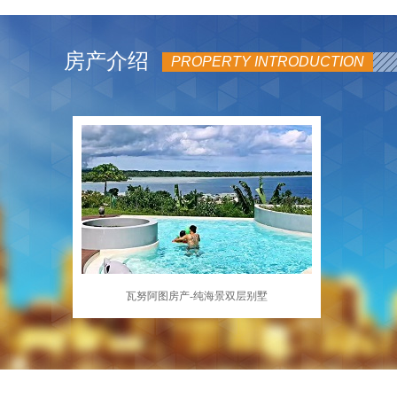
生，课程体系以法国教育部的课程和计划为核心。法语/英语双语教
民需要在到达之前做好充分的准备和规划，以确保能够在这里找到合
阿图，已经在这里住了将近35年。在她看来，过去想在瓦国定居的
神奇的生物，能把椰子壳剥掉，吃椰肉，那就是椰子蟹。海椰蟹生性
牙语等其他语言学习课程，2011年引入中文。该校师资由经验丰富
和医疗瓦努阿图的教育和医疗系统相对较为薄弱。虽然该国有一些优
当地住上10年，然后由3个酋长签字保证她是“好居民”，才能获得
树，然后用它那有力的双螯切下下海椰子，凿出椰子来。因为长时间
的教师组成，部分教师还具有国际教育背景和丰富的海外教学经验，
和质量都无法和发达国家相比。因此，移民需要在选择居住地时要考
更多的投资移民，政策也大大放宽，近年来华裔蜂拥而至。到2017
出淡淡的椰子香味。爱吃椰子蟹的小伙伴可以去瓦努阿图当地的中餐
房产介绍
服务。该校的高中毕业文凭由法国政府统一颁发，学生凭借该文凭可
备。结论总的来说，瓦努阿图是一个美丽而友好的国家，它的自然环
26.5万，当地侨胞有600多名，现在恐怕这一数字超过了两倍。瓦
更像是一种能使人平静的药物。瓦努阿图当地人把卡瓦作为日常饮料
PROPERTY INTRODUCTION
加英等国的英美体制大学。学费：4万人民币左右。维拉中心学校学
机会都吸引着越来越多的移民。然而，移民应该在选择瓦努阿图作为
区，有许多商店，超过一半是中低档商店，这些商店的老板通常是中
成，已经有几千年的历史了。在此之前，由于技术上的限制，卡瓦只
认为是瓦努阿图最好的公立学校之一。创办于1966年，是一所从幼
和限制，并做好充分的准备和规划。
品。早在瓦努阿图做生意的中国人赚了很多钱，小店虽小，但是一年
进入了平民的生活。平时大家除了喝点酒以外，有时还拿些酒来止痛
瓦努阿图首都维拉港，共有学生1000余人，教职工50余名。瓦努阿图
然商店越开越多，利润也不少，每年仍有超过20万的收入。许多华裔
瓦努阿图的“国菜”，非常有名。烹调法是最具特色的地方。不同于
（1550人民币）左右
赚钱”，或者用瓦努阿图做跳板，然后移居澳洲，新西兰，甚至香港
用的灶具很不一般，用的是烧热的石头。选择材料时，将芋头、山药
的国家，现在，艾玛彻底爱上了世外桃源。瓦努阿图有一种能让人快
椰汁、鸡肉、猪肉等混合，用植物的叶子包裹，用藤条捆扎，用热石
活，日出而作，日落而息，每个人都很朴实，友好。在这里她懂得了
的热面包。四、柑橘烤鱼柑橘烤鱼的做法和西餐类似，以健康清淡为
橘子，椰子油，盐和辣椒。将橘子片和柠檬铺在鱼肉上，浇上椰汁和
烤。等到鱼骨被直接去除后才能享用，和米饭、色拉搭配都很好。五
之一，原料新鲜，制作简单。将椰果、面粉、糖、鸡蛋、黄油等配料
可。刚烤过的椰子饼清爽可口，椰子果香浓郁。六、火山飞狐对于许
道“黑菜”，因为它是由蝙蝠做成的。全世界最大的蝙蝠，长有发达
花蜜。火山狐是瓦努阿图特有的菜，味道很好，但蝙蝠像老鼠一样毛
瓦努阿图房产信息楼盘名称：瓦努阿图海滨
多人认为是不可避免的。但是要想真正了解当地的特色美食，这道菜
瓦努阿图房产-纯海景双层别墅
双层别墅楼盘地点：瓦国首都维拉港市楼盘
述菜肴，瓦努阿图还有非常美味的龙虾和牛排，以及来自世界各地的
美食的基本原料。到瓦努阿图旅游的住友千万不要错过这道美味。
简介：瓦努阿图共和国陆地面积1.219万平
方公里，水域面积84.8万平方公里。大自然
对瓦努阿图的恩赐是丰厚的，不仅给了她丰
饶的土地，而且给了她多样的旅游资源。维