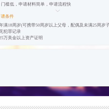
2. 门槛低，申请材料简单，申请流程快
3. 目前全球最低投资额，仅需10万美金
申请条件
. 承认双重国籍
5. 无移民监，无需登陆，没有居住要求，不影响在国内的
 年满18周岁(可携带50周岁以上父母，配偶及未满25周岁子
生活与工作
 无犯罪记录
6. 一人申请，三代移民
 25万美金以上资产证明