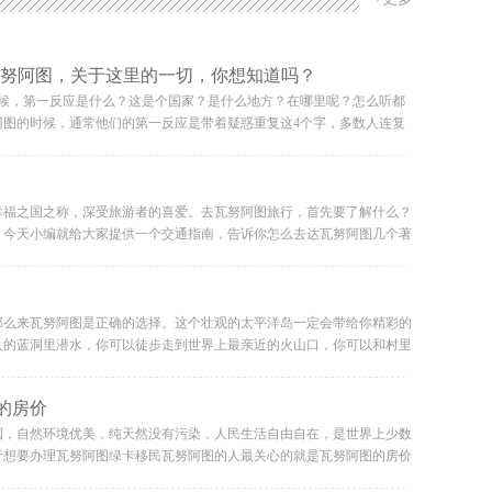
瓦努阿图，关于这里的一切，你想知道吗？
时候，第一反应是什么？这是个国家？是什么地方？在哪里呢？怎么听都
阿图的时候，通常他们的第一反应是带着疑惑重复这4个字，多数人连复
秒钟后就全然忘记这国家怎么念了。这是一个很温暖的地方，关于这里的
答一下瓦努阿图在哪？瓦努阿图就坐落在南太平洋，位于澳大利亚大陆东
9万平方公里，水域面积84.8万平 方公里。东距斐济约1000公里，西南离新
处于两个大陆的交界地带及太平洋环火山地带，瓦努阿图经常感受到地震
幸福之国之称，深受旅游者的喜爱。去瓦努阿图旅行，首先要了解什么？
最近的可以观看到活火山的地方。- 关于瓦努阿图的一些[常识]【签
。今天小编就给大家提供一个交通指南，告诉你怎么去达瓦努阿图几个著
，护照的效期在六个月以上，持有往返机票就可以直飞瓦努阿图，有效期
 从澳大利亚东海岸飞往斐济西部瓦努阿图的航班将花费4个小时。由于
、法语和比斯拉马语，通用比斯拉马语【首都】首都是维拉港，这里是全
阿图航空公司都提供了大量廉价的航班，前往瓦努阿图是非常方便和便宜
中心。这里有原滋原味的美拉尼西亚文化，也有百年英法殖民地的风俗
本到瓦努阿图维拉都有直飞航班，在澳洲的大部分首都都有中转。二、从
5到10月为旱季，11到4月为雨季。首都维拉港平均气温25.3℃，全年
前往瓦努阿图的国际航班抵达埃法特岛的鲍尔菲尔德国际机场，埃法特岛
那么来瓦努阿图是正确的选择。这个壮观的太平洋岛一定会带给你精彩的
阿图没有直航，国内从香港出发的航班比较多，通常需要到澳洲或者新西
上附近的度假胜地可乘出租车或巴士。三、去维拉港。 沿着林尔公路行
人的蓝洞里潜水，你可以徒步走到世界上最亲近的火山口，你可以和村里
有一条航线比较比较多人选择，是从国内飞斐济，再从斐济飞瓦努阿图
国际机场到达维拉港。机场地面交通班车是去度假胜地最简单的途径。大
上像这样的度假胜地并不多（如果有的话）。除了这些，瓦努阿图还能带
4%的人信奉天主教【时差】瓦努阿图为GMT11，比中国快3小时- 在
附近，还有个别的旅游胜地位于维拉港的西北方，行程大约15分钟。
多新事物要去体验，决定要看什么、做什么一时之间可能有点困难。在
的房价
最深刻的感受是它的与世无争。这里的生活节奏缓慢，人们遵循着自然规
每星期一、星期二、星期五和星期天，瓦努阿图航空公司从澳大利亚的布
游必须要经历的事情整理在一起，希望能帮您度过一段美好的时光。一、
质条件相对简陋，但人们依然乐观，人民幸福指数很高。瓦努阿图的自然
，飞行时间为4小时。首先，飞往维拉港的乘客每天大约需要50分钟才
机到坦纳岛只需45分钟。坦纳岛是壮观的亚苏尔活火山的所在地。火山
国，自然环境优美，纯天然没有污染，人民生活自由自在，是世界上少数
茂密的热带雨林、金色的沙滩和清澈的海水。澳洲人，新西兰人很喜欢来
五、去坦纳岛。 从维拉港到坦纳岛，瓦努阿图航空每天都有航班。除了
的岩浆，如果你没有看到这样的景象，那么你的瓦努阿图之旅就不完整
于想要办理瓦努阿图绿卡移民瓦努阿图的人最关心的就是瓦努阿图的房价
风光令人叹为观止，非常适合热爱自然和探险的人。来这里你会真心感受
起飞，1班下午起飞)，其它时间每天只有1班。从维拉港飞坦纳岛只需40
途向上攀登时，你会感到脚下的熔岩在隆隆作响，让人有些胆战心惊。当
。瓦努阿图可以自己买地建房，成本不高，但是租房租金是比较贵的。例