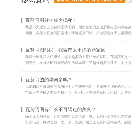
瓦努阿图好学校大揭秘！
我是不太建议去瓦努阿图读书的，因为当地的生活质量与国内存在很
因素，实际上瓦努阿图当地的环境还算不错。关键还是在于生活配套
著，小孩去了之后可能心理上也会产生落差。但是，实在架不住瓦努
要通过华侨生联考的方式给小孩转换教育赛道，那么移民瓦努阿图可
瓦努阿图移民：探索南太平洋的新家园
呢，本章也介绍几所在瓦努阿图还不错的学校，供大家参考。维拉港
校成立于1985年，是瓦努阿图排名第一的国际学校，采用南澳教育证
随着全球化和人口增长，越来越多的人开始考虑移民。瓦努阿图是一
学生完成12年级课程后，可获得南澳教育证书，凭借此证书可直接
丽景色、友好人民和低廉的生活成本吸引了越来越多的移民。本文将
拉港国际学校学生来自20多个不同国家，目前最大的入学群体是瓦
势和挑战。一、自然环境瓦努阿图是一个由83个岛屿组成的国家，
些新澳的教育专家，能够为学生提供优质的教育教学服务。学费：幼
的火山景观。这里的气候温暖，年平均气温在25°C左右，不会像北
瓦努阿图的华裔多吗？
约4.5万人民币每年，初中：约4.7万人民币每年，高中：约4.8万人
阿图的空气质量和水质都很好，这对健康非常有益。然而，瓦努阿图
http://www.pvis.edu.vu/马拉坡学校学校概况：马拉坡学校是
震、火山喷发和飓风。因此，移民应该在选择居住地时要考虑到这些
以前相对不被识知的瓦努阿图近年来突然向世界揭开了神秘的面纱，
大的全日制中学，其前身是1966年英国资助创立的英国高中，培养了
图是一个多元文化的国家，有许多不同的部落和语言。这里的人民友
申请人在移民之前还是很担心，他们心里有很多疑问，比如：瓦努阿
瓦努阿图独立后，经过发展，已成为瓦努阿图最大的高中和职业学校。
开放。移民可以很容易地融入这个社区，学习当地的文化和语言，享
过着怎样的生活？想了解这些，不妨跟小编一起来看看移民的故事。
在此就读。学校有一批经验丰富的本土教师，同时也有来自澳大利亚
而，瓦努阿图的社会和政治环境并不是完美的。该国的经济主要依赖
玛。艾玛在澳洲读书的时候，认识了住在瓦努阿图的丈夫。婚后，她
瓦努阿图有什么不可错过的美食？
为学生带来国际化的教育视野和先进的教学方法。近年来，政府加强
问题，如贫困、失业和犯罪。移民应该在选择瓦努阿图作为新家园时
港，开始了新的生活。目前，他们在当地从事批发和杂货业务，主要
水平和教育教学能力 。并且，该校的教学楼、实验楼、宿舍、食堂
业机会瓦努阿图的经济主要依赖旅游业和农业，这两个行业提供了大
图的时候，艾玛也是人生地不熟的，但在丈夫的帮助下她很快就适应
除了迷人的风景，瓦努阿图的美食也是一绝。瓦努阿图饮食以美拉尼
学校的氛围。该校毕业的学生除了可以回国参加华侨生联考，也可以
也在积极推动其他行业的发展，如渔业和制造业。瓦努阿图的生活成
上的任何位置都不知道，只知道是岛国，就大胆地和丈夫一起来了。
机无污染，绝对值得一尝。以下为您介绍几道瓦努阿图特色菜。想要
费：3-4万人民币左右。瓦努阿图法国国际学校学校概况：成立于19
寻找低成本生活的人来说是一个很大的优势。然而，瓦努阿图的经济
也很快爱上了这里。和香港完全不同，这里人口少，生活简朴，生存空
一、椰子蟹 蟹肉可以说是瓦努阿图食谱中最有名的。在去瓦努阿图