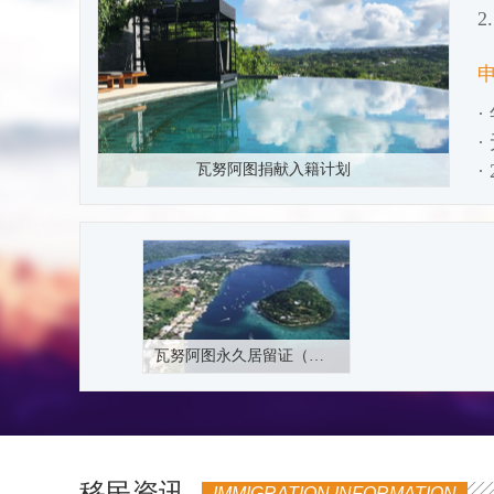
4
·
·
·
瓦努阿图捐献入籍计划
瓦努阿图永久居留证（绿卡）
移民资讯
IMMIGRATION INFORMATION