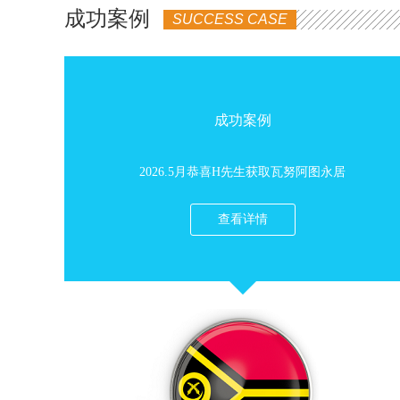
成功案例
SUCCESS CASE
拉港是著名的旅游胜地，是游客最多最集中
的地方。整个城市几乎被森林覆盖，犹如一
个大花园。三面环山，一面傍海的迈利湾，
是天然的避风港，处处鸟语花香，市内交通
通讯便捷，建有现代化的酒店及商场，都市
成功案例
人过着现代时尚的生活。维拉港城市一般为
新式住宅，高楼大厦较少，大多数是单层和
2026.5月恭喜H先生获取瓦努阿图永居
双层别墅，屋内设备齐全，市容十分整洁。
楼价：每栋别墅150万起~800万不等室内设
查看详情
施：有游泳池和车库等配套设施。竣工时
间：现房，二手房有意者可以来实地考察，
子愿移民公司可以安排瓦努阿图旅游考察接
待。别墅地点:瓦努阿图维拉港，看整个维
拉港海景，占地面积1300平方米，实用面积
600平方米，六个卧室，三个卫浴，售价80
万美金谢谢您的关注！我们拥有瓦努阿图房
产、菲律宾房产、欧洲房产等项目期待您的