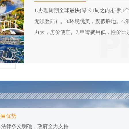
1.办理周期全球最快(绿卡1周之内,护照
无须登陆）。3.环境优美，度假胜地。4.
力大，房价便宜。7.申请费用低，性价比
谢谢您的关注！我们拥有
瓦努阿图房产
、
瓦努阿图
永
励和支持！
项目优势
1. 法律条文明确，政府全力支持