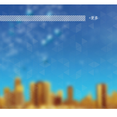
要的东西。日常生活中，这里的确基础设施较为落后，很多道路都还是土
的时间和日期的不同，在前往坦纳之前，您可能需要在维拉停留一晚。如
到大自然的咆哮，你不禁感到敬畏。剩下的时间，你只要准备好在火山口
点的地段，买一块四千平米的土地，大概是五六十万人民币左右，这里建
统。在维拉港随意走走，到处都能发现中国援助的设施都还在施工，现在
地有经验的顾问会帮助你找到最简单和最经济的方法，帮助你轻松地达到
演。摄影师们好像更喜欢晚上造访这里，因为晚上拍出来的照片更加激动
三套房，合计三百平，建筑成本总计180万人民币，加上土地售价，总
里的夜晚没有灯红酒绿，甚至有点冷清。但你一抬头能看见万千繁星闪
图。 乘船在南太平洋美丽的岛屿上游泳，你能感受到瓦努阿图的独特之
如你想找一个比亚苏尔山更安静的地方去火山喷发，那原始梅尔瀑布旁边
住一套，其他两套出租。这里一套一百平两室一厅一卫的房租，每月不低
喜欢原始，喜欢古朴，你可能会喜欢这里。对了，瓦努阿图的部落酋长在
去探索热带岛屿，如比拉、利弗、努美阿、松岛和神秘岛。在悉尼，您可
。驱车从维拉港到梅尔瀑布只需20分钟车程。这些原始的水道被茂盛的
租金收入。而维拉港的生活费，包括水电菜金等日常开销，也就大概五六
+更多
释和维护传统习俗。在当地，每年的3月5日被称为酋长日，这一天是公
而不需要飞。你可以在船上交朋友，享受夜间娱乐，品尝世界上最美味的
澈透明的海蓝色小水洼。这些水洼在阳光的照射下，五彩缤纷，从瀑布下
是皮卡，好一点的丰田海利克斯皮卡，也就是30万人民币。这样，三百
多岛屿上的传统部落习俗。部落酋长由地区酋长理事会成员选举产生，他
剧院、儿童俱乐部、夜总会、豪华游泳池、温泉，以及独特的旅游体验。
汇成了一条35米长的瀑布，最终流入了一个天然的水潭中，游客们可以
算是体面人了，完全自由自在滋滋润润生活，剩下二三百万，你可以投资
化和土著语言问题向政府提出建议。酋长们没有实际的立法权，但政府十
的美景。以上是去瓦努阿图一些著名景点的交通指南。上面所说的交通主
可以跟着导游来看看，或者跳上当地的小巴或者出租车，自己去探寻一
公。虽然这里物价很高，但这点钱，只要你不是瞎折腾，老老实实买地盖
景点放逐岛（Hideaway Island）放逐岛（也叫海德薇岛）离维拉港市
也可以使用公车、出租车、小船等多种交通工具。
你更喜欢让你的肾上腺素飙升的刺激事情？如果你在找让你心跳加速的活
自在的生活。如果你有1200万，那么住宅可以选择高端大气上档次了，
是珊瑚保护区，是浮潜胜地。世界上唯一的一个水下邮局就在这里。这个
00米长的索道将带你开启穿越瓦努阿图丛林树冠的峡谷冒险。当你沿着
三四千平，怎么也得七八十万人民币，这样的豪宅，占地三四百平，一般
水下3米深的地方，不需要潜水设备，只需带好面镜和呼吸管就可以。耶
时，你会体验到什么是急速冲刺。用安全绳系好安全带后，您可以在平台
多万人民币，如果你自己盖房，这个价钱可以盖一栋精装壕宅了。一辆好车
）这个是地球上最近距离可以观看到的活火山，岩浆喷出的方向一般是垂直的，
受美乐海湾及周边岛屿的美丽风景。四、探访蓝洞 在你准备放松身心
万的来一辆，再买两栋好地段的占地一两千平的大房子出租，月租金不少
火山口近距离体验火山喷发的壮观和震撼是一生难得的经历。塔纳岛
给你带来更加平静而难忘的经历。尽管在瓦努阿图到处都可以找到这种无
两套也不过五六百万。这样，总计一千万，你在这里完全是人上人的壕日
里有全球知名的蓝洞，来了就千万不要错过。蓝洞的入口在水下，涨潮时看不到入
地方是靠近维拉港和圣埃斯皮里图的地方。这种蓝得异乎寻常的淡水泉是
艇，也不过一百万人民币，剩下一百万做日常流动资金。 这
满神秘感，像探宝电影里的场景。如果是落潮，可以看到洞口，游泳就可
岩后形成的，深度在3至30米之间。无论何时到瓦努阿图度假，在这一
也不过两百多万人民币这样的本地豪宅，占地1700平，建筑面积大概一
ritu Santo）位于岛东的Lonnoc海滩和附近的Champagne海滩拥有迷
做之事之一，一定会带给你难忘的体验。五、会见当地人 观光和活动的
大概750万人民币吧，北京海淀区一所学区房的价格如果再有700万，可
软的沙质让你流连忘返，这里是浮潜的天堂。瀑布公园（Mele
所吸引。然而，面带微笑的瓦努阿图当地人会很自豪地向你介绍他们美丽
在谢发尔岛的大块农地的价格已经猛涨了，不过花个三百万人民币买个三
cade瀑布公园位于维拉港，可涉水或步行到瀑布处。来这里可以参加瀑布降落项目。
友好的民族之一。留些时间和当地人聊聊天，或者到一个村子去看看，了
可以的，这里骏马很便宜，一匹不过几千元。 这是维拉
后，先通过陆路登上瀑布顶端，再绑上安全降落绳索，由自己控制降落绳
,000人口的瓦努阿图国，却拥有1000多种语言。文化的多样性令瓦努阿
谱总而言之，这里生活较为沉闷单调，比较合适中老年人有家有业的那
新奇好玩。
其人民仍然保持着迷人的传统。对他们微笑，跟他们聊聊天，他们会尽一
常好，法语国际学校，直属法国教育部，一年学费不过三万人民币。国内
。上面是小编整理出来的瓦努阿图最值得大家去体验的5个活动。事实
学校，一个品牌，学费一年都是十万二十万人民币起。还有澳洲英语国际
惊喜远远不止这些。想拥有一段与众不同的旅程吗？来瓦努阿图吧！
，对比国内同等级别学校，真是良心价了。你家里有学龄小朋友，这里其
：这里没大城市那些花里胡哨的声色犬马场所，连个网吧或电子游戏厅都
烤、游泳或骑马之类就没有其他的了。对于喜欢接近大自然的生活方式的