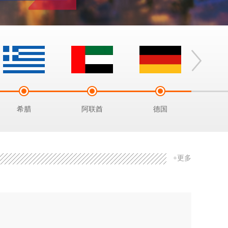
希腊
阿联酋
德国
土
+更多