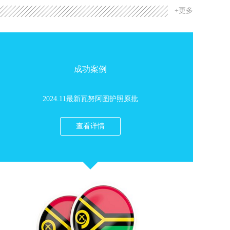
专业办理各国移民.用最少的价格给您最用心的服务，详情可登入子愿移
+更多
 微信bai_dongping QQ1989504433 电话13696905639，13606075003
成功案例
2024.11最新瓦努阿图护照原批
查看详情