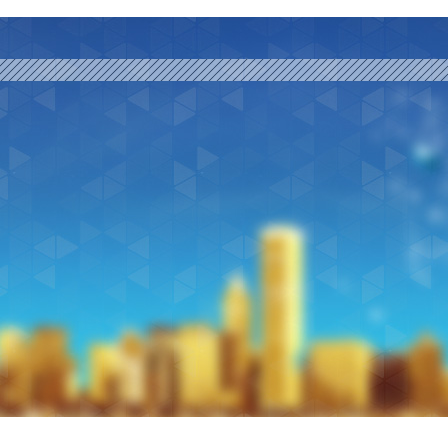
学是其核心教学计划，还提供西班
到，外在的物质条件是最不重
适的工作或者创业机会。四、教育
分钟，但是根据国际航班抵达
人并不像现在这样宽松，他们必须在
你靠近陨石坑的时候，你会听
凶猛，比一般海蟹大得多，善于爬
如在瓦努阿图首都维拉港好一
的本土教师以及来自法国等法语国家
路，也没有完善的公共交通系
秀的学校和医院，但是它们的数量
果你感到困惑，不用担心，当
当地护照和居留权。如今，为了吸引
边缘观看一场大自然的壮观表
吃椰肉，椰子蟹的肉很好吃，散发
筑成本大概每平米六千。假设建
能够为学生提供高质量的教育教学
也有不少华人来这开超市。这
虑到这些问题，并做好充分的准
目标。六、乘游轮游览瓦努阿
年时，瓦努阿图全国总人口大约是
人心。二、观赏梅尔瀑布 假
馆。二、卡瓦与葡萄酒不同，卡瓦
计不过240万左右。可以自己
申请法国大学的预科，也可选择美
烁，还有惊人的银河。如果你
境、文化和社会环境、经济和就业
处。请离开舒适的房间或套间
努阿图的购物环境也不错。在城市地
宁静的绿洲一定会令你惊叹不已
。这种饮料由胡椒科植物的根茎制
于6千人民币，两套就是1万2
校概况：瓦努阿图维拉中心学校被
社会中扮演着重要角色，负责解
新家园时要考虑到这个国家的挑战
以乘坐我们的世界一流的游轮
国人，他们销售从中国运来的小商
绿叶覆盖着，形成了一个个清
能由酋长自己享用，而现在，卡瓦
千左右。再买一辆车，这里基本
儿园到高中的全日制学校。该校位于
共假日，是为了纪念和保存许
食物，体验一流的设施，包括
下来可能赚了几百万美元。现在虽
往上看，仿佛在闪耀。这些水道
，治病。三、拉普拉普拉普拉普是
万人民币，在这里生活，基本
公立学校学费一般在27000瓦图
们的主要作用是就瓦努阿图文
之后共同去发现瓦努阿图独特
移民到瓦努阿图仅仅是为了“快速
在里面游泳。有空的时候，你
一般用灶具烹调的菜，做拉普拉普所
商铺或住宅公寓，继续做包租
分欢迎他们的建议。- 不得不去的
要是空运。在瓦努阿图，大家
。最初，她漂洋过海来到一个陌生
番。三、体验丛林索道 也许
等多种植物的根茎捣碎，与菠菜、
房或直接买房，都可以做到自由
中心只有半小时的车程。此岛
乐的力量。在瓦国，她非常享受生
动，那么就选择丛林索道吧。8
炖。大约三个小时后，散发出香味
镇区好地段无敌海景的土地，
水下邮局离岸边50米左右，在
什么是知足常乐。”
悬挂在森林上空的钢丝绳滑行
特征。配料包括一整条鱼，柠檬，
都是60万美金，也就是400
稣火山（Mount Yasur
与吊桥之间自由穿梭，尽情享
酱汁，用香蕉叶包裹起来，然后
必不可少，丰田SUV，五六十
所以一般不会伤人，这种站在
时，神奇的瓦努阿图蓝洞也会
、椰子饼瓦努阿图最受欢迎的小吃
于两万人民币，这样的房子，
（Tanna Island）这
与伦比的游泳池，但是最好的
拌匀，倒入清水中，翻炒至金黄即
子，还有两百万，买个游
口，需要潜下去才能进入，充
在几百万年的海水侵蚀软质石灰
多人来说，火山狐这道菜可能是一
样的房子，四卧四卫，山景房，
以进入蓝洞。圣埃斯皮里图岛（Espi
天的蓝色泉水中游泳绝对是必
的大眼，椭圆的耳朵，主要吃水果和
千平，售价也不过150万澳元，
人的美景，清澈的海水和细致绵
刺激很容易让我们被旅游景点
茸茸的，是瓦努阿图特有的菜，很
以买个农场搞成私家庄园，现
Cascade）Mele Cas
的家园。瓦努图人是世界上最
还是不可错过的。事实上，除了上
四十公顷的小农场，还是
经过专人做降落安全操作培训
解一下他们的生活方式。仅250
法国和英国菜肴。鲜料是瓦努阿图
港澳洲英语国际学校，相当靠
索从瀑布顶降落，十分刺激、
图人感到惊奇，但瓦努阿图及
种，尤其是这里的国际学校非
切可能让你享受到最好的假期
北京上海和香港，都有同样的
上，瓦努阿图能提供给游客的
学校，一年学费四万人民币吧
实非常合适念书，道理很简单
找不到，日常消遣除了野外烧