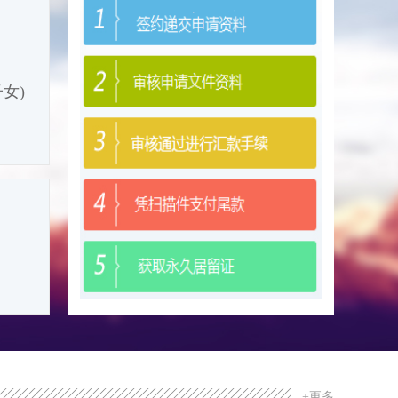
正常
女)
+更多