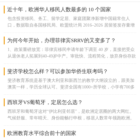
近十年，欧洲华人移民人数最多的 10 个国家
包含投资移民、务工、留学定居、家庭团聚净新增中国籍常住人
口，数据取自各国移民局、欧盟统计局 2016–2026 居留签发存量增
量，不含短期留学生、临时访客。1. 意大利｜十年净新增约 14.2 万
欧洲传统华人第一大聚集地，普拉托、米兰、罗马商贸移民基数庞
为何今年开始，办理菲律宾SRRV的又变多了？
大；2016 年在册华人约 14.3 万，2026 年接近 29 万。2. 西班牙｜
1、政策重磅放宽：菲律宾移民申请年龄下调至 40 岁，直接把受众
十年净新增约 13.8 万2016年华人约 8.8 万，2024 年官方登记 22.67
从退休老人拓展到40-49岁中产。审批快、流程简化，放弃身份存款
万；马德里、巴塞罗那华商集群稳定增长，购房移民、开店创业是
全额取回，年费维护成本极低，无移民监。2、东南亚项目集体收
主要入境渠道。3. 英国｜十年净新增约 11.6 万脱欧前留学转永居、
紧分流：泰国养老签、大马 MM2H 门槛持续抬高，续签繁琐；
斐济学校怎么样？可以参加华侨生联考吗？
投资移民通道宽松；伦敦、曼彻斯特华人社区成熟，2016在册华人
SRRV 成为低成本、低约束备用居留最优选择。3、中产华侨生刚需
21.6 万，2026年突破 33 万，学生定居占新增一半以上。4. 法国｜
斐济教育系统是基于澳大利亚和新西兰的教学大纲设立的，跟美加
首选：一人办理，配偶 + 21 岁以下未婚子女随行；满足居住要求可
十年净新增约 9.8 万餐饮、轻工、留学移民持续流入；家庭团聚移
澳英一样，学历全球认可。斐济全国有1000+所学校，小学有700多
走华侨生联考，低分冲刺国内本科名校。
民增量突出。5. 德国｜十年净新增约 7.4 万务工、高校留学为主，
所，中学170所，教育体系相对完善。我们中国家庭过去一般读华
汉堡、杜塞尔多夫商贸华人增长；技术移民占比逐年提升。6. 希腊
人学校，或者国际学校。楠迪国际学校和ACE国际学校，这两所是
西班牙VS葡萄牙，定居怎么选？
｜十年净新增约 6.9 万黄金签证核心目的地，2013希腊移民购房永
比较好的国际学校。因为与新澳的教育体系适配，所以在升学规划
居政策引爆华人投资；十年主申 + 附属家庭累计超 3.4 万华人获
西班牙和葡萄牙这对“伊比利亚邻居”，是欧洲定居圈的两大网红。
中，去这两个国家也相对容易。如果要参加华侨生，那在5年内住
批，叠加留学、商务定居，是近十年涨幅最高南欧国家。7. 葡萄牙
气候舒服、常年晴天、身份能畅行申根，移居人数常年领跑欧洲。
30个月就有报名资格。斐济合法居留许可Residence Permit on
｜十年净新增约 5.7 万葡萄牙移民主要依托黄金签证 + D7 双渠
但俩邻居还是略有不同，今天就从拿身份难度、生活成本、教育、
Assured Income，斐济移民根据《2007年移民条例》第48条的规
道，中产家庭养老、子女教育移民为主力8. 匈牙利｜十年净新增约
医疗、居住体验、城市环境六个维度，帮你精准挑到适配自己的定
欧洲教育水平综合前十的国家
定，可以将拥有保证收入的居留许可签发给在斐济群岛以外拥有资
4.5 万中欧商贸枢纽，小商品批发、跨境电商移民集中；低门槛居
居地。一、拿身份难易：葡萄牙选择多，西班牙更挑人两国都能办
产的人。投资要求在斐济银行开户存款10万斐济币（约33万人民