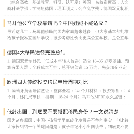
（综合高教、基础教育、科研、认可度）英国：名校密度高，人文
留吸引大量中小创业者。9. 荷兰｜十年净新增约 3.9 万鹿特丹、阿
居留、拿永居、入籍，但门槛差距肉眼可见。葡萄牙移民有D1、
币，换美金汇的话约不到5万美金），身份取得以后就可以退出申
商科法学强，学制短德国：理工顶尖，公立免学费，德国双元制职
姆斯特丹物流、餐饮华人稳定扩容，留学转永居渠道成熟，西欧低
D2、D7（非营利）、甚至还可以通过黄金签证途径，可以说选择很
请人要求主申45岁以上身体健康无犯罪记录国内存款证明不低于50
教完善瑞士：联邦理工全球顶尖，酒店管理、金融王牌芬兰：全球
压力定居选择。10.马耳他｜十年净新增约 3.1 万马耳他MPRP，全
多元。养老的，创业的，工作的，想投资的都有适合自己的方式。
万人民币
基础教育第一，均衡素质教育荷兰：英语授课最多，国际化程度欧
球 87% 永居申请人为中国人；主申 + 附属家属累计超 7500 个华人
马耳他公立学校靠谱吗？中国娃能不能适应？
反观西班牙，黄金签证关停后，几乎只留了非营利签证这个途径，
洲第一瑞典：高新科技、可持续发展、福利教育法国：艺术、数
家庭获批，体量挤进前十，以身份规划家庭为主。
而且门槛比葡萄牙高了3倍。更重要的，葡萄牙无论何种方式，获
最近这几年，马耳他移民的国内家庭越来越多，但大家基本都扎堆
学、基础科研顶尖丹麦：教育公平，设计、生物医药强势挪威：免
批后都可以本地打工、做生意，不锁死人生可能性。而西班牙拿了
给孩子报私立国际学校，很少考虑性价比更高公立学校。是公立学
费高等教育，海洋、能源学科突出爱尔兰：计算机、软件工程欧洲
签证也不能在本地工作，只能纯花钱养老。再说身份升级的难度，
校质量不行？还是不适合中国宝宝？其实实话说，马耳他公立学校
顶尖，企业资源多其中德国移民，爱尔兰移民是可行性较高的地方
葡萄牙规则更松弛。合法居留满5年就能申葡萄牙绿卡，黄金签证
性价比拉满，特别适合打算长期定居、不想花大价钱读私校的家
德国4大移民途径完整总结
每年只需要住7天，其余途径每年住183天。几乎没有居住捆绑压
庭。只不过很多人不了解，加之很多小孩在国内接受的也是国际教
力，入籍也简单。西班牙是定居卷王，永居要5年内累计住满4年2
1. 德国双元制移民（低成本年轻人首选）适合 18–35 岁零基础、预
育，觉得过去读同样体系的学校更容易适应。- 简单介绍马耳他公
个月，常规入籍更是要10年内住满8年半。二、生活成本：葡萄牙
算有限人群，全程成本可控，总开销普遍 15 万内。先参加企业定
立教育马耳他共有10个学区，每个学区都有7-8所小学，2-3所中
省钱，西班牙大城烧钱、小城划算葡萄牙整体物价更低，西班牙两
向职业培训，培训期企业按月发放生活补贴，结业直接签约雇主拿
学。教育资源非常丰富，平均每平方公里就有一所以上的学校。学
极分化严重，繁华城市消费高，小城性价比还行。住房：葡萄牙里
工签，连续纳税居住满 3 年可申永居。优势：无高学历硬性要求、
欧洲四大传统投资移民申请周期对比
校采用纯正的英式教育，教育体系、教学内容、教学理念沿袭英国
斯本、波尔图的房租房价，比马德里便宜10%-15%，比巴塞罗那直
包就业、成本最低德国移民方式；短板：需要基础德语，前期要参
传统。入读公立学校的步骤也非常简单step1：取得马耳他永居后，
1. 葡萄牙黄金居留签证：整体全程：24+个月材料 + 投资筹备：2–4
接低20%-25%。西班牙只有塞维利亚、萨拉戈萨这类小城，房价才
与实操培训。2. 技术工签 / 欧盟蓝卡（高学历职场人快速定居）普
带着住址证明、出生公证、以及父母监护权的材料预约位于瓦莱塔
个月，移民局审核 + 排期：18-24 个月2. 马耳他MPRP永久居留：
比较亲民。日常开销：买菜、逛超市、吃饭、坐公交这些日常花
通技术工签：拥有匹配德国岗位的技能 / 中专以上学历，本地雇主
的教育局step2：教育局的人帮忙预约，安排与住址所属学区负责人
标准全程：8–10 个月（一步到位永居，无临时居留过渡）材料审核
费，葡萄牙整体比西班牙低10%左右。西班牙大城市的餐饮、娱
聘用即可办理，3-5 年永居；欧盟蓝卡：本科及以上学历，年薪达
见面step3：学区负责人会根据学生年龄、学校名额等条件就近为申
+ 背景尽调：4–6 个月拿原则性批复 AIP后续完成捐款 + 租房 / 购
乐、水电杂费都偏高，通胀波动也更大，日常碎碎钱花得更快。
低龄出国，到底要不要搭配移民身份？一文说清楚
标德国标准，21 个月德语达标直接拿永居，是德国最快定居通道。
请人安排公立学校，住址附近的公立学校的校车免费。PS：如果学
房，登陆录指纹：2–3 个月3. 希腊黄金居留：完整流程（看房过户
三、教育：葡萄牙够用，西班牙鸡娃资源拉满整体而言，两国公立
优势：薪资上限高、福利完善、通行全欧盟；短板：需要对口工
生英语水平不佳，马耳他教育局设有专门的hub class为学生提供免
因为诸多原因，中国小孩留学呈低龄化发展是不争的事实，但比较
+ 申请 + 拿卡）：12 个月左右递交移民申请后，2 个月左右拿到白
教育都免费、私立国际学校性价比远超英美，基础教育质量都在
作、学历 / 收入门槛偏高。3. 德国法人签（创业者、经商人群）在
费的英语学习，为期一年，仅限小学阶段。- 公立学校的优点1、几
让家长纠结一个关键问题是：孩子年纪小小出国读书，到底要不要
纸白纸 = 临时入境许可，可自由往返申根、合法居住，等同于临时
线。这方面没什么区别。核心是资源差距，葡萄牙国家小，顶尖学
德国注册公司，真实开展商业经营、正常报税、雇佣本地员工，维
乎零成本：只要家长有马耳他永居或居民身份，孩子就能享受1免
顺便办一个当地的移民身份？留学跟移民，二者其实有着千丝万缕