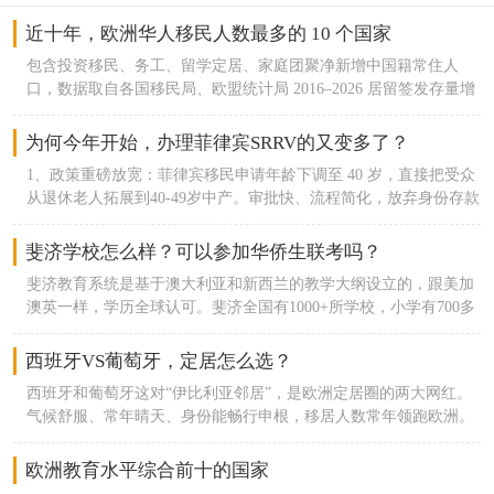
近十年，欧洲华人移民人数最多的 10 个国家
包含投资移民、务工、留学定居、家庭团聚净新增中国籍常住人
口，数据取自各国移民局、欧盟统计局 2016–2026 居留签发存量增
量，不含短期留学生、临时访客。1. 意大利｜十年净新增约 14.2 万
欧洲传统华人第一大聚集地，普拉托、米兰、罗马商贸移民基数庞
为何今年开始，办理菲律宾SRRV的又变多了？
大；2016 年在册华人约 14.3 万，2026 年接近 29 万。2. 西班牙｜
1、政策重磅放宽：菲律宾移民申请年龄下调至 40 岁，直接把受众
十年净新增约 13.8 万2016年华人约 8.8 万，2024 年官方登记 22.67
从退休老人拓展到40-49岁中产。审批快、流程简化，放弃身份存款
万；马德里、巴塞罗那华商集群稳定增长，购房移民、开店创业是
全额取回，年费维护成本极低，无移民监。2、东南亚项目集体收
主要入境渠道。3. 英国｜十年净新增约 11.6 万脱欧前留学转永居、
紧分流：泰国养老签、大马 MM2H 门槛持续抬高，续签繁琐；
斐济学校怎么样？可以参加华侨生联考吗？
投资移民通道宽松；伦敦、曼彻斯特华人社区成熟，2016在册华人
SRRV 成为低成本、低约束备用居留最优选择。3、中产华侨生刚需
21.6 万，2026年突破 33 万，学生定居占新增一半以上。4. 法国｜
斐济教育系统是基于澳大利亚和新西兰的教学大纲设立的，跟美加
首选：一人办理，配偶 + 21 岁以下未婚子女随行；满足居住要求可
十年净新增约 9.8 万餐饮、轻工、留学移民持续流入；家庭团聚移
澳英一样，学历全球认可。斐济全国有1000+所学校，小学有700多
走华侨生联考，低分冲刺国内本科名校。
民增量突出。5. 德国｜十年净新增约 7.4 万务工、高校留学为主，
所，中学170所，教育体系相对完善。我们中国家庭过去一般读华
汉堡、杜塞尔多夫商贸华人增长；技术移民占比逐年提升。6. 希腊
人学校，或者国际学校。楠迪国际学校和ACE国际学校，这两所是
西班牙VS葡萄牙，定居怎么选？
｜十年净新增约 6.9 万黄金签证核心目的地，2013希腊移民购房永
比较好的国际学校。因为与新澳的教育体系适配，所以在升学规划
居政策引爆华人投资；十年主申 + 附属家庭累计超 3.4 万华人获
西班牙和葡萄牙这对“伊比利亚邻居”，是欧洲定居圈的两大网红。
中，去这两个国家也相对容易。如果要参加华侨生，那在5年内住
批，叠加留学、商务定居，是近十年涨幅最高南欧国家。7. 葡萄牙
气候舒服、常年晴天、身份能畅行申根，移居人数常年领跑欧洲。
30个月就有报名资格。斐济合法居留许可Residence Permit on
｜十年净新增约 5.7 万葡萄牙移民主要依托黄金签证 + D7 双渠
但俩邻居还是略有不同，今天就从拿身份难度、生活成本、教育、
Assured Income，斐济移民根据《2007年移民条例》第48条的规
道，中产家庭养老、子女教育移民为主力8. 匈牙利｜十年净新增约
医疗、居住体验、城市环境六个维度，帮你精准挑到适配自己的定
欧洲教育水平综合前十的国家
定，可以将拥有保证收入的居留许可签发给在斐济群岛以外拥有资
4.5 万中欧商贸枢纽，小商品批发、跨境电商移民集中；低门槛居
居地。一、拿身份难易：葡萄牙选择多，西班牙更挑人两国都能办
产的人。投资要求在斐济银行开户存款10万斐济币（约33万人民