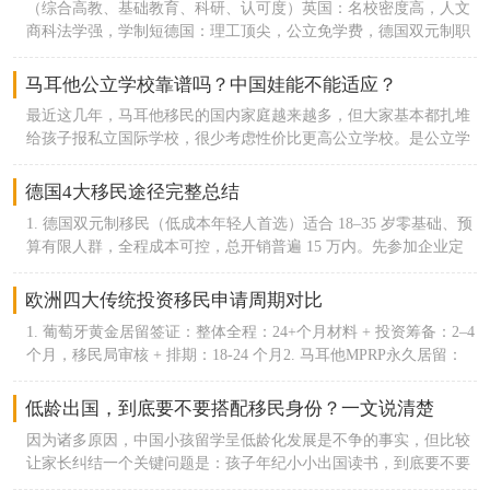
（综合高教、基础教育、科研、认可度）英国：名校密度高，人文
留吸引大量中小创业者。9. 荷兰｜十年净新增约 3.9 万鹿特丹、阿
居留、拿永居、入籍，但门槛差距肉眼可见。葡萄牙移民有D1、
币，换美金汇的话约不到5万美金），身份取得以后就可以退出申
商科法学强，学制短德国：理工顶尖，公立免学费，德国双元制职
姆斯特丹物流、餐饮华人稳定扩容，留学转永居渠道成熟，西欧低
D2、D7（非营利）、甚至还可以通过黄金签证途径，可以说选择很
请人要求主申45岁以上身体健康无犯罪记录国内存款证明不低于50
教完善瑞士：联邦理工全球顶尖，酒店管理、金融王牌芬兰：全球
压力定居选择。10.马耳他｜十年净新增约 3.1 万马耳他MPRP，全
多元。养老的，创业的，工作的，想投资的都有适合自己的方式。
万人民币
基础教育第一，均衡素质教育荷兰：英语授课最多，国际化程度欧
球 87% 永居申请人为中国人；主申 + 附属家属累计超 7500 个华人
马耳他公立学校靠谱吗？中国娃能不能适应？
反观西班牙，黄金签证关停后，几乎只留了非营利签证这个途径，
洲第一瑞典：高新科技、可持续发展、福利教育法国：艺术、数
家庭获批，体量挤进前十，以身份规划家庭为主。
而且门槛比葡萄牙高了3倍。更重要的，葡萄牙无论何种方式，获
最近这几年，马耳他移民的国内家庭越来越多，但大家基本都扎堆
学、基础科研顶尖丹麦：教育公平，设计、生物医药强势挪威：免
批后都可以本地打工、做生意，不锁死人生可能性。而西班牙拿了
给孩子报私立国际学校，很少考虑性价比更高公立学校。是公立学
费高等教育，海洋、能源学科突出爱尔兰：计算机、软件工程欧洲
签证也不能在本地工作，只能纯花钱养老。再说身份升级的难度，
校质量不行？还是不适合中国宝宝？其实实话说，马耳他公立学校
顶尖，企业资源多其中德国移民，爱尔兰移民是可行性较高的地方
葡萄牙规则更松弛。合法居留满5年就能申葡萄牙绿卡，黄金签证
性价比拉满，特别适合打算长期定居、不想花大价钱读私校的家
德国4大移民途径完整总结
每年只需要住7天，其余途径每年住183天。几乎没有居住捆绑压
庭。只不过很多人不了解，加之很多小孩在国内接受的也是国际教
力，入籍也简单。西班牙是定居卷王，永居要5年内累计住满4年2
1. 德国双元制移民（低成本年轻人首选）适合 18–35 岁零基础、预
育，觉得过去读同样体系的学校更容易适应。- 简单介绍马耳他公
个月，常规入籍更是要10年内住满8年半。二、生活成本：葡萄牙
算有限人群，全程成本可控，总开销普遍 15 万内。先参加企业定
立教育马耳他共有10个学区，每个学区都有7-8所小学，2-3所中
省钱，西班牙大城烧钱、小城划算葡萄牙整体物价更低，西班牙两
向职业培训，培训期企业按月发放生活补贴，结业直接签约雇主拿
学。教育资源非常丰富，平均每平方公里就有一所以上的学校。学
极分化严重，繁华城市消费高，小城性价比还行。住房：葡萄牙里
工签，连续纳税居住满 3 年可申永居。优势：无高学历硬性要求、
欧洲四大传统投资移民申请周期对比
校采用纯正的英式教育，教育体系、教学内容、教学理念沿袭英国
斯本、波尔图的房租房价，比马德里便宜10%-15%，比巴塞罗那直
包就业、成本最低德国移民方式；短板：需要基础德语，前期要参
传统。入读公立学校的步骤也非常简单step1：取得马耳他永居后，
1. 葡萄牙黄金居留签证：整体全程：24+个月材料 + 投资筹备：2–4
接低20%-25%。西班牙只有塞维利亚、萨拉戈萨这类小城，房价才
与实操培训。2. 技术工签 / 欧盟蓝卡（高学历职场人快速定居）普
带着住址证明、出生公证、以及父母监护权的材料预约位于瓦莱塔
个月，移民局审核 + 排期：18-24 个月2. 马耳他MPRP永久居留：
比较亲民。日常开销：买菜、逛超市、吃饭、坐公交这些日常花
通技术工签：拥有匹配德国岗位的技能 / 中专以上学历，本地雇主
的教育局step2：教育局的人帮忙预约，安排与住址所属学区负责人
标准全程：8–10 个月（一步到位永居，无临时居留过渡）材料审核
费，葡萄牙整体比西班牙低10%左右。西班牙大城市的餐饮、娱
聘用即可办理，3-5 年永居；欧盟蓝卡：本科及以上学历，年薪达
见面step3：学区负责人会根据学生年龄、学校名额等条件就近为申
+ 背景尽调：4–6 个月拿原则性批复 AIP后续完成捐款 + 租房 / 购
乐、水电杂费都偏高，通胀波动也更大，日常碎碎钱花得更快。
低龄出国，到底要不要搭配移民身份？一文说清楚
标德国标准，21 个月德语达标直接拿永居，是德国最快定居通道。
请人安排公立学校，住址附近的公立学校的校车免费。PS：如果学
房，登陆录指纹：2–3 个月3. 希腊黄金居留：完整流程（看房过户
三、教育：葡萄牙够用，西班牙鸡娃资源拉满整体而言，两国公立
优势：薪资上限高、福利完善、通行全欧盟；短板：需要对口工
生英语水平不佳，马耳他教育局设有专门的hub class为学生提供免
因为诸多原因，中国小孩留学呈低龄化发展是不争的事实，但比较
+ 申请 + 拿卡）：12 个月左右递交移民申请后，2 个月左右拿到白
教育都免费、私立国际学校性价比远超英美，基础教育质量都在
作、学历 / 收入门槛偏高。3. 德国法人签（创业者、经商人群）在
费的英语学习，为期一年，仅限小学阶段。- 公立学校的优点1、几
让家长纠结一个关键问题是：孩子年纪小小出国读书，到底要不要
纸白纸 = 临时入境许可，可自由往返申根、合法居住，等同于临时
线。这方面没什么区别。核心是资源差距，葡萄牙国家小，顶尖学
德国注册公司，真实开展商业经营、正常报税、雇佣本地员工，维
乎零成本：只要家长有马耳他永居或居民身份，孩子就能享受1免
顺便办一个当地的移民身份？留学跟移民，二者其实有着千丝万缕