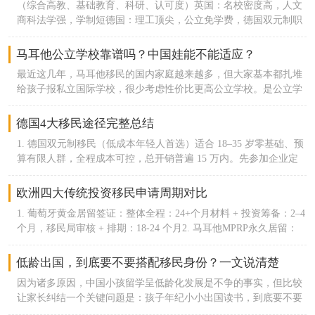
（综合高教、基础教育、科研、认可度）英国：名校密度高，人文
留吸引大量中小创业者。9. 荷兰｜十年净新增约 3.9 万鹿特丹、阿
居留、拿永居、入籍，但门槛差距肉眼可见。葡萄牙移民有D1、
币，换美金汇的话约不到5万美金），身份取得以后就可以退出申
商科法学强，学制短德国：理工顶尖，公立免学费，德国双元制职
姆斯特丹物流、餐饮华人稳定扩容，留学转永居渠道成熟，西欧低
D2、D7（非营利）、甚至还可以通过黄金签证途径，可以说选择很
请人要求主申45岁以上身体健康无犯罪记录国内存款证明不低于50
教完善瑞士：联邦理工全球顶尖，酒店管理、金融王牌芬兰：全球
压力定居选择。10.马耳他｜十年净新增约 3.1 万马耳他MPRP，全
多元。养老的，创业的，工作的，想投资的都有适合自己的方式。
万人民币
基础教育第一，均衡素质教育荷兰：英语授课最多，国际化程度欧
球 87% 永居申请人为中国人；主申 + 附属家属累计超 7500 个华人
马耳他公立学校靠谱吗？中国娃能不能适应？
反观西班牙，黄金签证关停后，几乎只留了非营利签证这个途径，
洲第一瑞典：高新科技、可持续发展、福利教育法国：艺术、数
家庭获批，体量挤进前十，以身份规划家庭为主。
而且门槛比葡萄牙高了3倍。更重要的，葡萄牙无论何种方式，获
最近这几年，马耳他移民的国内家庭越来越多，但大家基本都扎堆
学、基础科研顶尖丹麦：教育公平，设计、生物医药强势挪威：免
批后都可以本地打工、做生意，不锁死人生可能性。而西班牙拿了
给孩子报私立国际学校，很少考虑性价比更高公立学校。是公立学
费高等教育，海洋、能源学科突出爱尔兰：计算机、软件工程欧洲
签证也不能在本地工作，只能纯花钱养老。再说身份升级的难度，
校质量不行？还是不适合中国宝宝？其实实话说，马耳他公立学校
顶尖，企业资源多其中德国移民，爱尔兰移民是可行性较高的地方
葡萄牙规则更松弛。合法居留满5年就能申葡萄牙绿卡，黄金签证
性价比拉满，特别适合打算长期定居、不想花大价钱读私校的家
德国4大移民途径完整总结
每年只需要住7天，其余途径每年住183天。几乎没有居住捆绑压
庭。只不过很多人不了解，加之很多小孩在国内接受的也是国际教
力，入籍也简单。西班牙是定居卷王，永居要5年内累计住满4年2
1. 德国双元制移民（低成本年轻人首选）适合 18–35 岁零基础、预
育，觉得过去读同样体系的学校更容易适应。- 简单介绍马耳他公
个月，常规入籍更是要10年内住满8年半。二、生活成本：葡萄牙
算有限人群，全程成本可控，总开销普遍 15 万内。先参加企业定
立教育马耳他共有10个学区，每个学区都有7-8所小学，2-3所中
省钱，西班牙大城烧钱、小城划算葡萄牙整体物价更低，西班牙两
向职业培训，培训期企业按月发放生活补贴，结业直接签约雇主拿
学。教育资源非常丰富，平均每平方公里就有一所以上的学校。学
极分化严重，繁华城市消费高，小城性价比还行。住房：葡萄牙里
工签，连续纳税居住满 3 年可申永居。优势：无高学历硬性要求、
欧洲四大传统投资移民申请周期对比
校采用纯正的英式教育，教育体系、教学内容、教学理念沿袭英国
斯本、波尔图的房租房价，比马德里便宜10%-15%，比巴塞罗那直
包就业、成本最低德国移民方式；短板：需要基础德语，前期要参
传统。入读公立学校的步骤也非常简单step1：取得马耳他永居后，
1. 葡萄牙黄金居留签证：整体全程：24+个月材料 + 投资筹备：2–4
接低20%-25%。西班牙只有塞维利亚、萨拉戈萨这类小城，房价才
与实操培训。2. 技术工签 / 欧盟蓝卡（高学历职场人快速定居）普
带着住址证明、出生公证、以及父母监护权的材料预约位于瓦莱塔
个月，移民局审核 + 排期：18-24 个月2. 马耳他MPRP永久居留：
比较亲民。日常开销：买菜、逛超市、吃饭、坐公交这些日常花
通技术工签：拥有匹配德国岗位的技能 / 中专以上学历，本地雇主
的教育局step2：教育局的人帮忙预约，安排与住址所属学区负责人
标准全程：8–10 个月（一步到位永居，无临时居留过渡）材料审核
费，葡萄牙整体比西班牙低10%左右。西班牙大城市的餐饮、娱
聘用即可办理，3-5 年永居；欧盟蓝卡：本科及以上学历，年薪达
见面step3：学区负责人会根据学生年龄、学校名额等条件就近为申
+ 背景尽调：4–6 个月拿原则性批复 AIP后续完成捐款 + 租房 / 购
乐、水电杂费都偏高，通胀波动也更大，日常碎碎钱花得更快。
低龄出国，到底要不要搭配移民身份？一文说清楚
标德国标准，21 个月德语达标直接拿永居，是德国最快定居通道。
请人安排公立学校，住址附近的公立学校的校车免费。PS：如果学
房，登陆录指纹：2–3 个月3. 希腊黄金居留：完整流程（看房过户
三、教育：葡萄牙够用，西班牙鸡娃资源拉满整体而言，两国公立
优势：薪资上限高、福利完善、通行全欧盟；短板：需要对口工
生英语水平不佳，马耳他教育局设有专门的hub class为学生提供免
因为诸多原因，中国小孩留学呈低龄化发展是不争的事实，但比较
+ 申请 + 拿卡）：12 个月左右递交移民申请后，2 个月左右拿到白
教育都免费、私立国际学校性价比远超英美，基础教育质量都在
作、学历 / 收入门槛偏高。3. 德国法人签（创业者、经商人群）在
费的英语学习，为期一年，仅限小学阶段。- 公立学校的优点1、几
让家长纠结一个关键问题是：孩子年纪小小出国读书，到底要不要
纸白纸 = 临时入境许可，可自由往返申根、合法居住，等同于临时
线。这方面没什么区别。核心是资源差距，葡萄牙国家小，顶尖学
德国注册公司，真实开展商业经营、正常报税、雇佣本地员工，维
乎零成本：只要家长有马耳他永居或居民身份，孩子就能享受1免
顺便办一个当地的移民身份？留学跟移民，二者其实有着千丝万缕