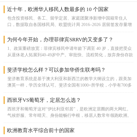
近十年，欧洲华人移民人数最多的 10 个国家
包含投资移民、务工、留学定居、家庭团聚净新增中国籍常住人
口，数据取自各国移民局、欧盟统计局 2016–2026 居留签发存量增
量，不含短期留学生、临时访客。1. 意大利｜十年净新增约 14.2 万
欧洲传统华人第一大聚集地，普拉托、米兰、罗马商贸移民基数庞
为何今年开始，办理菲律宾SRRV的又变多了？
大；2016 年在册华人约 14.3 万，2026 年接近 29 万。2. 西班牙｜
1、政策重磅放宽：菲律宾移民申请年龄下调至 40 岁，直接把受众
十年净新增约 13.8 万2016年华人约 8.8 万，2024 年官方登记 22.67
从退休老人拓展到40-49岁中产。审批快、流程简化，放弃身份存款
万；马德里、巴塞罗那华商集群稳定增长，购房移民、开店创业是
全额取回，年费维护成本极低，无移民监。2、东南亚项目集体收
主要入境渠道。3. 英国｜十年净新增约 11.6 万脱欧前留学转永居、
紧分流：泰国养老签、大马 MM2H 门槛持续抬高，续签繁琐；
斐济学校怎么样？可以参加华侨生联考吗？
投资移民通道宽松；伦敦、曼彻斯特华人社区成熟，2016在册华人
SRRV 成为低成本、低约束备用居留最优选择。3、中产华侨生刚需
21.6 万，2026年突破 33 万，学生定居占新增一半以上。4. 法国｜
斐济教育系统是基于澳大利亚和新西兰的教学大纲设立的，跟美加
首选：一人办理，配偶 + 21 岁以下未婚子女随行；满足居住要求可
十年净新增约 9.8 万餐饮、轻工、留学移民持续流入；家庭团聚移
澳英一样，学历全球认可。斐济全国有1000+所学校，小学有700多
走华侨生联考，低分冲刺国内本科名校。
民增量突出。5. 德国｜十年净新增约 7.4 万务工、高校留学为主，
所，中学170所，教育体系相对完善。我们中国家庭过去一般读华
汉堡、杜塞尔多夫商贸华人增长；技术移民占比逐年提升。6. 希腊
人学校，或者国际学校。楠迪国际学校和ACE国际学校，这两所是
西班牙VS葡萄牙，定居怎么选？
｜十年净新增约 6.9 万黄金签证核心目的地，2013希腊移民购房永
比较好的国际学校。因为与新澳的教育体系适配，所以在升学规划
居政策引爆华人投资；十年主申 + 附属家庭累计超 3.4 万华人获
西班牙和葡萄牙这对“伊比利亚邻居”，是欧洲定居圈的两大网红。
中，去这两个国家也相对容易。如果要参加华侨生，那在5年内住
批，叠加留学、商务定居，是近十年涨幅最高南欧国家。7. 葡萄牙
气候舒服、常年晴天、身份能畅行申根，移居人数常年领跑欧洲。
30个月就有报名资格。斐济合法居留许可Residence Permit on
｜十年净新增约 5.7 万葡萄牙移民主要依托黄金签证 + D7 双渠
但俩邻居还是略有不同，今天就从拿身份难度、生活成本、教育、
Assured Income，斐济移民根据《2007年移民条例》第48条的规
道，中产家庭养老、子女教育移民为主力8. 匈牙利｜十年净新增约
医疗、居住体验、城市环境六个维度，帮你精准挑到适配自己的定
欧洲教育水平综合前十的国家
定，可以将拥有保证收入的居留许可签发给在斐济群岛以外拥有资
4.5 万中欧商贸枢纽，小商品批发、跨境电商移民集中；低门槛居
居地。一、拿身份难易：葡萄牙选择多，西班牙更挑人两国都能办
产的人。投资要求在斐济银行开户存款10万斐济币（约33万人民