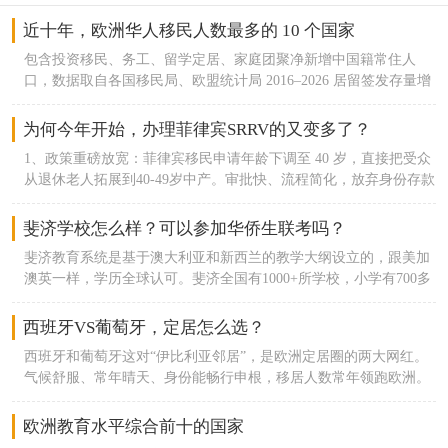
近十年，欧洲华人移民人数最多的 10 个国家
包含投资移民、务工、留学定居、家庭团聚净新增中国籍常住人
口，数据取自各国移民局、欧盟统计局 2016–2026 居留签发存量增
量，不含短期留学生、临时访客。1. 意大利｜十年净新增约 14.2 万
欧洲传统华人第一大聚集地，普拉托、米兰、罗马商贸移民基数庞
为何今年开始，办理菲律宾SRRV的又变多了？
大；2016 年在册华人约 14.3 万，2026 年接近 29 万。2. 西班牙｜
1、政策重磅放宽：菲律宾移民申请年龄下调至 40 岁，直接把受众
十年净新增约 13.8 万2016年华人约 8.8 万，2024 年官方登记 22.67
从退休老人拓展到40-49岁中产。审批快、流程简化，放弃身份存款
万；马德里、巴塞罗那华商集群稳定增长，购房移民、开店创业是
全额取回，年费维护成本极低，无移民监。2、东南亚项目集体收
主要入境渠道。3. 英国｜十年净新增约 11.6 万脱欧前留学转永居、
紧分流：泰国养老签、大马 MM2H 门槛持续抬高，续签繁琐；
斐济学校怎么样？可以参加华侨生联考吗？
投资移民通道宽松；伦敦、曼彻斯特华人社区成熟，2016在册华人
SRRV 成为低成本、低约束备用居留最优选择。3、中产华侨生刚需
21.6 万，2026年突破 33 万，学生定居占新增一半以上。4. 法国｜
斐济教育系统是基于澳大利亚和新西兰的教学大纲设立的，跟美加
首选：一人办理，配偶 + 21 岁以下未婚子女随行；满足居住要求可
十年净新增约 9.8 万餐饮、轻工、留学移民持续流入；家庭团聚移
澳英一样，学历全球认可。斐济全国有1000+所学校，小学有700多
走华侨生联考，低分冲刺国内本科名校。
民增量突出。5. 德国｜十年净新增约 7.4 万务工、高校留学为主，
所，中学170所，教育体系相对完善。我们中国家庭过去一般读华
汉堡、杜塞尔多夫商贸华人增长；技术移民占比逐年提升。6. 希腊
人学校，或者国际学校。楠迪国际学校和ACE国际学校，这两所是
西班牙VS葡萄牙，定居怎么选？
｜十年净新增约 6.9 万黄金签证核心目的地，2013希腊移民购房永
比较好的国际学校。因为与新澳的教育体系适配，所以在升学规划
居政策引爆华人投资；十年主申 + 附属家庭累计超 3.4 万华人获
西班牙和葡萄牙这对“伊比利亚邻居”，是欧洲定居圈的两大网红。
中，去这两个国家也相对容易。如果要参加华侨生，那在5年内住
批，叠加留学、商务定居，是近十年涨幅最高南欧国家。7. 葡萄牙
气候舒服、常年晴天、身份能畅行申根，移居人数常年领跑欧洲。
30个月就有报名资格。斐济合法居留许可Residence Permit on
｜十年净新增约 5.7 万葡萄牙移民主要依托黄金签证 + D7 双渠
但俩邻居还是略有不同，今天就从拿身份难度、生活成本、教育、
Assured Income，斐济移民根据《2007年移民条例》第48条的规
道，中产家庭养老、子女教育移民为主力8. 匈牙利｜十年净新增约
医疗、居住体验、城市环境六个维度，帮你精准挑到适配自己的定
欧洲教育水平综合前十的国家
定，可以将拥有保证收入的居留许可签发给在斐济群岛以外拥有资
4.5 万中欧商贸枢纽，小商品批发、跨境电商移民集中；低门槛居
居地。一、拿身份难易：葡萄牙选择多，西班牙更挑人两国都能办
产的人。投资要求在斐济银行开户存款10万斐济币（约33万人民