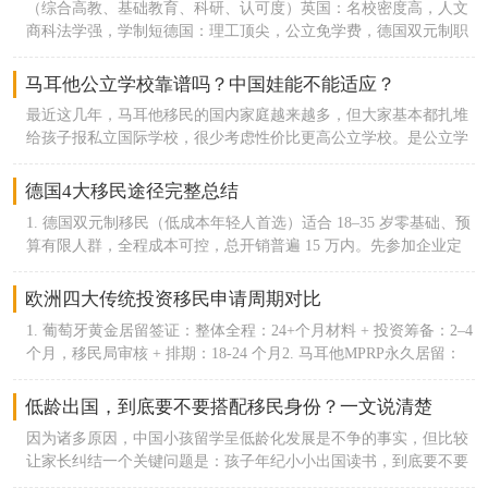
（综合高教、基础教育、科研、认可度）英国：名校密度高，人文
留吸引大量中小创业者。9. 荷兰｜十年净新增约 3.9 万鹿特丹、阿
居留、拿永居、入籍，但门槛差距肉眼可见。葡萄牙移民有D1、
币，换美金汇的话约不到5万美金），身份取得以后就可以退出申
商科法学强，学制短德国：理工顶尖，公立免学费，德国双元制职
姆斯特丹物流、餐饮华人稳定扩容，留学转永居渠道成熟，西欧低
D2、D7（非营利）、甚至还可以通过黄金签证途径，可以说选择很
请人要求主申45岁以上身体健康无犯罪记录国内存款证明不低于50
教完善瑞士：联邦理工全球顶尖，酒店管理、金融王牌芬兰：全球
压力定居选择。10.马耳他｜十年净新增约 3.1 万马耳他MPRP，全
多元。养老的，创业的，工作的，想投资的都有适合自己的方式。
万人民币
基础教育第一，均衡素质教育荷兰：英语授课最多，国际化程度欧
球 87% 永居申请人为中国人；主申 + 附属家属累计超 7500 个华人
马耳他公立学校靠谱吗？中国娃能不能适应？
反观西班牙，黄金签证关停后，几乎只留了非营利签证这个途径，
洲第一瑞典：高新科技、可持续发展、福利教育法国：艺术、数
家庭获批，体量挤进前十，以身份规划家庭为主。
而且门槛比葡萄牙高了3倍。更重要的，葡萄牙无论何种方式，获
最近这几年，马耳他移民的国内家庭越来越多，但大家基本都扎堆
学、基础科研顶尖丹麦：教育公平，设计、生物医药强势挪威：免
批后都可以本地打工、做生意，不锁死人生可能性。而西班牙拿了
给孩子报私立国际学校，很少考虑性价比更高公立学校。是公立学
费高等教育，海洋、能源学科突出爱尔兰：计算机、软件工程欧洲
签证也不能在本地工作，只能纯花钱养老。再说身份升级的难度，
校质量不行？还是不适合中国宝宝？其实实话说，马耳他公立学校
顶尖，企业资源多其中德国移民，爱尔兰移民是可行性较高的地方
葡萄牙规则更松弛。合法居留满5年就能申葡萄牙绿卡，黄金签证
性价比拉满，特别适合打算长期定居、不想花大价钱读私校的家
德国4大移民途径完整总结
每年只需要住7天，其余途径每年住183天。几乎没有居住捆绑压
庭。只不过很多人不了解，加之很多小孩在国内接受的也是国际教
力，入籍也简单。西班牙是定居卷王，永居要5年内累计住满4年2
1. 德国双元制移民（低成本年轻人首选）适合 18–35 岁零基础、预
育，觉得过去读同样体系的学校更容易适应。- 简单介绍马耳他公
个月，常规入籍更是要10年内住满8年半。二、生活成本：葡萄牙
算有限人群，全程成本可控，总开销普遍 15 万内。先参加企业定
立教育马耳他共有10个学区，每个学区都有7-8所小学，2-3所中
省钱，西班牙大城烧钱、小城划算葡萄牙整体物价更低，西班牙两
向职业培训，培训期企业按月发放生活补贴，结业直接签约雇主拿
学。教育资源非常丰富，平均每平方公里就有一所以上的学校。学
极分化严重，繁华城市消费高，小城性价比还行。住房：葡萄牙里
工签，连续纳税居住满 3 年可申永居。优势：无高学历硬性要求、
欧洲四大传统投资移民申请周期对比
校采用纯正的英式教育，教育体系、教学内容、教学理念沿袭英国
斯本、波尔图的房租房价，比马德里便宜10%-15%，比巴塞罗那直
包就业、成本最低德国移民方式；短板：需要基础德语，前期要参
传统。入读公立学校的步骤也非常简单step1：取得马耳他永居后，
1. 葡萄牙黄金居留签证：整体全程：24+个月材料 + 投资筹备：2–4
接低20%-25%。西班牙只有塞维利亚、萨拉戈萨这类小城，房价才
与实操培训。2. 技术工签 / 欧盟蓝卡（高学历职场人快速定居）普
带着住址证明、出生公证、以及父母监护权的材料预约位于瓦莱塔
个月，移民局审核 + 排期：18-24 个月2. 马耳他MPRP永久居留：
比较亲民。日常开销：买菜、逛超市、吃饭、坐公交这些日常花
通技术工签：拥有匹配德国岗位的技能 / 中专以上学历，本地雇主
的教育局step2：教育局的人帮忙预约，安排与住址所属学区负责人
标准全程：8–10 个月（一步到位永居，无临时居留过渡）材料审核
费，葡萄牙整体比西班牙低10%左右。西班牙大城市的餐饮、娱
聘用即可办理，3-5 年永居；欧盟蓝卡：本科及以上学历，年薪达
见面step3：学区负责人会根据学生年龄、学校名额等条件就近为申
+ 背景尽调：4–6 个月拿原则性批复 AIP后续完成捐款 + 租房 / 购
乐、水电杂费都偏高，通胀波动也更大，日常碎碎钱花得更快。
低龄出国，到底要不要搭配移民身份？一文说清楚
标德国标准，21 个月德语达标直接拿永居，是德国最快定居通道。
请人安排公立学校，住址附近的公立学校的校车免费。PS：如果学
房，登陆录指纹：2–3 个月3. 希腊黄金居留：完整流程（看房过户
三、教育：葡萄牙够用，西班牙鸡娃资源拉满整体而言，两国公立
优势：薪资上限高、福利完善、通行全欧盟；短板：需要对口工
生英语水平不佳，马耳他教育局设有专门的hub class为学生提供免
因为诸多原因，中国小孩留学呈低龄化发展是不争的事实，但比较
+ 申请 + 拿卡）：12 个月左右递交移民申请后，2 个月左右拿到白
教育都免费、私立国际学校性价比远超英美，基础教育质量都在
作、学历 / 收入门槛偏高。3. 德国法人签（创业者、经商人群）在
费的英语学习，为期一年，仅限小学阶段。- 公立学校的优点1、几
让家长纠结一个关键问题是：孩子年纪小小出国读书，到底要不要
纸白纸 = 临时入境许可，可自由往返申根、合法居住，等同于临时
线。这方面没什么区别。核心是资源差距，葡萄牙国家小，顶尖学
德国注册公司，真实开展商业经营、正常报税、雇佣本地员工，维
乎零成本：只要家长有马耳他永居或居民身份，孩子就能享受1免
顺便办一个当地的移民身份？留学跟移民，二者其实有着千丝万缕