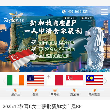
400-8019-325
爱尔兰
美国
马耳他
新加坡
马来西亚
2025.12恭喜L女士获批新加坡自雇EP