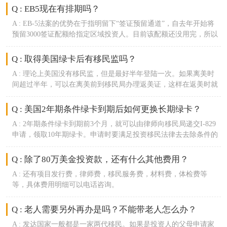
Q : EB5现在有排期吗？
A :
EB-5法案的优势在于指明留下“签证预留通道”，自去年开始将
预留3000签证配额给指定区域投资人。目前该配额还没用完，所以
该类申请人无需排期。
Q : 取得美国绿卡后有移民监吗？
A :
理论上美国没有移民监，但是最好半年登陆一次。如果离美时
间超过半年，可以在离美前到移民局办理返美证，这样在返美时就
不会在入境时遇到麻烦。
Q : 美国2年期条件绿卡到期后如何更换长期绿卡？
A :
2年期条件绿卡到期前3个月，就可以由律师向移民局递交I-829
申请，领取10年期绿卡。申请时要满足投资移民法律去去除条件的
相关规定。
Q : 除了80万美金投资款，还有什么其他费用？
A :
还有项目发行费，律师费，移民服务费，材料费，体检费等
等，具体费用明细可以电话咨询。
Q : 老人需要另外再办是吗？不能带老人怎么办？
A :
发达国家一般都是一家两代移民。如果是投资人的父母申请家