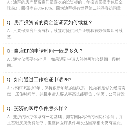
A :
迪拜的房产是富豪们最喜欢的投资标的，年投资回报率稳居全
球前3，回报率在6%-10%。因为迪拜拥有世界第二的游客访问量，
租金收益不用缴税，期房涨幅在30%以上。
Q : 房产投资者的黄金签证要如何续签？
A :
只要保持房产所有权，续签时提供房产证明和有效保险即可续
签。
Q : 自雇EP的申请时间一般是多久？
A :
通常仅需要4-6个月，如果遇到申请人补件可能会延期一段时
间。
Q : 如何通过工作准证申请PR?
A :
持有EP至少2年，保持跟新加坡的强联系，比如有足够的经济贡
献，居住时间等。并且申请人要从事高技能职位，学历，公司背景
也是移民局的审核重点。
Q : 斐济的医疗条件怎么样？
A :
斐济的医疗体系有一定基础，拥有国际标准的医院和诊所，并
且基础疾病免费治疗，但整体医疗条件与发达国家相比仍有差距。
对于一些常见疾病和常规医疗需求，当地的医疗设施和专业人员能