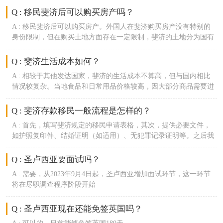
够提供相应的诊断和治疗服务。
Q : 移民斐济后可以购买房产吗？
A :
移民斐济后可以购买房产。外国人在斐济购买房产没有特别的
身份限制，但在购买土地方面存在一定限制，斐济的土地分为国有
土地和原住民土地，一般情况下，不能购买原住民土地。
Q : 斐济生活成本如何？
A :
相较于其他发达国家，斐济的生活成本不算高，但与国内相比
情况较复杂。当地食品和日常用品价格较高，因大部分商品需要进
口，但当地出产的热带水果价格相对便宜，不过租房和餐饮费用相
对较低。
Q : 斐济存款移民一般流程是怎样的？
A :
首先，填写斐济规定的移民申请表格，其次，提供必要文件，
如护照复印件、结婚证明（如适用）、无犯罪记录证明等。之后我
们会向斐济移民局递交申请，申请获批后主申请到斐济开税号，开
银行账户。回国后向斐济银行存入指定钱款，等待移民局下发3年
Q : 圣卢西亚要面试吗？
期斐济存款移民签证。
A :
需要，从2023年9月4日起，圣卢西亚增加面试环节，这一环节
将在尽职调查程序阶段开始
Q : 圣卢西亚现在还能免签英国吗？