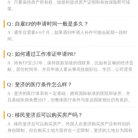
A :
只要保持房产所有权，续签时提供房产证明和有效保险即可续
签。
Q : 自雇EP的申请时间一般是多久？
A :
通常仅需要4-6个月，如果遇到申请人补件可能会延期一段时
间。
Q : 如何通过工作准证申请PR?
A :
持有EP至少2年，保持跟新加坡的强联系，比如有足够的经济贡
献，居住时间等。并且申请人要从事高技能职位，学历，公司背景
也是移民局的审核重点。
Q : 斐济的医疗条件怎么样？
A :
斐济的医疗体系有一定基础，拥有国际标准的医院和诊所，并
且基础疾病免费治疗，但整体医疗条件与发达国家相比仍有差距。
对于一些常见疾病和常规医疗需求，当地的医疗设施和专业人员能
够提供相应的诊断和治疗服务。
Q : 移民斐济后可以购买房产吗？
A :
移民斐济后可以购买房产。外国人在斐济购买房产没有特别的
身份限制，但在购买土地方面存在一定限制，斐济的土地分为国有
土地和原住民土地，一般情况下，不能购买原住民土地。