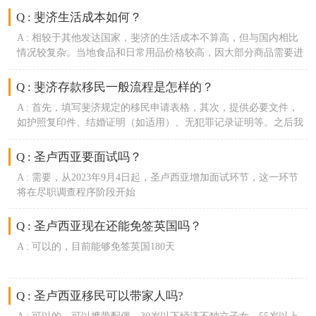
Q : 斐济生活成本如何？
A :
相较于其他发达国家，斐济的生活成本不算高，但与国内相比
情况较复杂。当地食品和日常用品价格较高，因大部分商品需要进
口，但当地出产的热带水果价格相对便宜，不过租房和餐饮费用相
对较低。
Q : 斐济存款移民一般流程是怎样的？
A :
首先，填写斐济规定的移民申请表格，其次，提供必要文件，
如护照复印件、结婚证明（如适用）、无犯罪记录证明等。之后我
们会向斐济移民局递交申请，申请获批后主申请到斐济开税号，开
银行账户。回国后向斐济银行存入指定钱款，等待移民局下发3年
Q : 圣卢西亚要面试吗？
期斐济存款移民签证。
A :
需要，从2023年9月4日起，圣卢西亚增加面试环节，这一环节
将在尽职调查程序阶段开始
Q : 圣卢西亚现在还能免签英国吗？
A :
可以的，目前能够免签英国180天
Q : 圣卢西亚移民可以带家人吗?