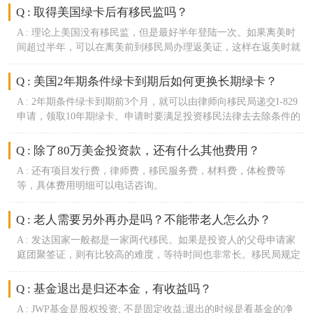
Q : 取得美国绿卡后有移民监吗？
A :
理论上美国没有移民监，但是最好半年登陆一次。如果离美时
间超过半年，可以在离美前到移民局办理返美证，这样在返美时就
不会在入境时遇到麻烦。
Q : 美国2年期条件绿卡到期后如何更换长期绿卡？
A :
2年期条件绿卡到期前3个月，就可以由律师向移民局递交I-829
申请，领取10年期绿卡。申请时要满足投资移民法律去去除条件的
相关规定。
Q : 除了80万美金投资款，还有什么其他费用？
A :
还有项目发行费，律师费，移民服务费，材料费，体检费等
等，具体费用明细可以电话咨询。
Q : 老人需要另外再办是吗？不能带老人怎么办？
A :
发达国家一般都是一家两代移民。如果是投资人的父母申请家
庭团聚签证，则有比较高的难度，等待时间也非常长。移民局规定
投资人的父母不能给爱尔兰造成任何经济负担。
Q : 基金退出是归还本金，有收益吗？
A :
JWP基金是股权投资; 不是固定收益;退出的时候是看基金的净