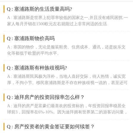
Q :
塞浦路斯的生活质量高吗?
A :
塞浦路斯是世界上犯罪率较低的国家之一,并且没有难民困扰.一
家人每月开销在1500欧元左右就能过上非常闲适的生活.
Q :
塞浦路斯物价高吗
A :
塞国的物价，无论是服装鞋类、住房成本、通讯，还是娱乐文
化等都低于欧盟的平均水平。
Q :
塞浦路斯有种族歧视吗?
A :
塞浦路斯民风极为淳朴，当地人喜好交际，待人热情，诚实宽
厚，不拘小节。移民塞浦路斯是不存在种族歧视一说的，甚至还可
能碰到一些友好的当地人慷慨地请你品尝美酒呢。当然，移民也需
要注重自己的言行举止，尊重当地风俗。
Q : 迪拜房产的投资回报率怎么样？
A :
迪拜的房产是富豪们最喜欢的投资标的，年投资回报率稳居全
球前3，回报率在6%-10%。因为迪拜拥有世界第二的游客访问量，
租金收益不用缴税，期房涨幅在30%以上。
Q : 房产投资者的黄金签证要如何续签？