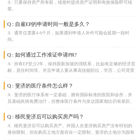
A :
只要保持房产所有权，续签时提供房产证明和有效保险即可续
签。
Q : 自雇EP的申请时间一般是多久？
A :
通常仅需要4-6个月，如果遇到申请人补件可能会延期一段时
间。
Q : 如何通过工作准证申请PR?
A :
持有EP至少2年，保持跟新加坡的强联系，比如有足够的经济贡
献，居住时间等。并且申请人要从事高技能职位，学历，公司背景
也是移民局的审核重点。
Q : 斐济的医疗条件怎么样？
A :
斐济的医疗体系有一定基础，拥有国际标准的医院和诊所，并
且基础疾病免费治疗，但整体医疗条件与发达国家相比仍有差距。
对于一些常见疾病和常规医疗需求，当地的医疗设施和专业人员能
够提供相应的诊断和治疗服务。
Q : 移民斐济后可以购买房产吗？
A :
移民斐济后可以购买房产。外国人在斐济购买房产没有特别的
身份限制，但在购买土地方面存在一定限制，斐济的土地分为国有
土地和原住民土地，一般情况下，不能购买原住民土地。