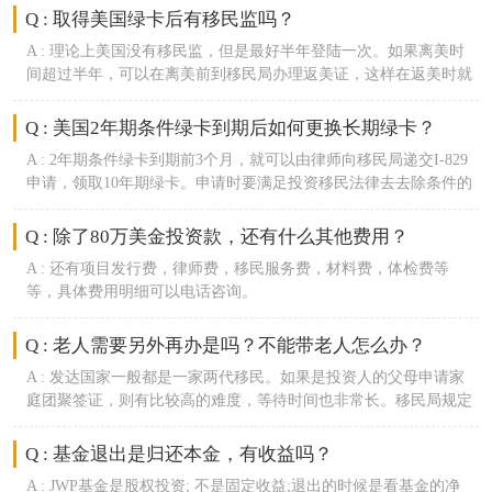
Q : 取得美国绿卡后有移民监吗？
A :
理论上美国没有移民监，但是最好半年登陆一次。如果离美时
间超过半年，可以在离美前到移民局办理返美证，这样在返美时就
不会在入境时遇到麻烦。
Q : 美国2年期条件绿卡到期后如何更换长期绿卡？
A :
2年期条件绿卡到期前3个月，就可以由律师向移民局递交I-829
申请，领取10年期绿卡。申请时要满足投资移民法律去去除条件的
相关规定。
Q : 除了80万美金投资款，还有什么其他费用？
A :
还有项目发行费，律师费，移民服务费，材料费，体检费等
等，具体费用明细可以电话咨询。
Q : 老人需要另外再办是吗？不能带老人怎么办？
A :
发达国家一般都是一家两代移民。如果是投资人的父母申请家
庭团聚签证，则有比较高的难度，等待时间也非常长。移民局规定
投资人的父母不能给爱尔兰造成任何经济负担。
Q : 基金退出是归还本金，有收益吗？
A :
JWP基金是股权投资; 不是固定收益;退出的时候是看基金的净