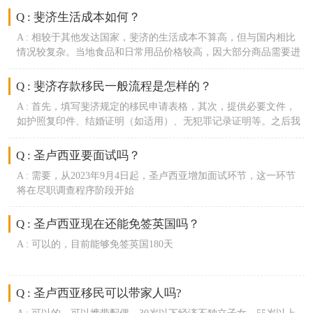
Q : 斐济生活成本如何？
A :
相较于其他发达国家，斐济的生活成本不算高，但与国内相比
情况较复杂。当地食品和日常用品价格较高，因大部分商品需要进
口，但当地出产的热带水果价格相对便宜，不过租房和餐饮费用相
对较低。
Q : 斐济存款移民一般流程是怎样的？
A :
首先，填写斐济规定的移民申请表格，其次，提供必要文件，
如护照复印件、结婚证明（如适用）、无犯罪记录证明等。之后我
们会向斐济移民局递交申请，申请获批后主申请到斐济开税号，开
银行账户。回国后向斐济银行存入指定钱款，等待移民局下发3年
Q : 圣卢西亚要面试吗？
期斐济存款移民签证。
A :
需要，从2023年9月4日起，圣卢西亚增加面试环节，这一环节
将在尽职调查程序阶段开始
Q : 圣卢西亚现在还能免签英国吗？
A :
可以的，目前能够免签英国180天
Q : 圣卢西亚移民可以带家人吗?