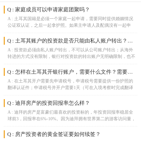
Q :
家庭成员可以申请家庭团聚吗？
A :
土耳其国籍是必须一个家庭一起申请，需要同时提供婚姻情况
公证双认证，之后一起拿护照。如果主申请人及配偶没有一起申
请，配偶将会失去申请资格，除非之后在土耳其生活3年（家庭成
员居住许可证明2个月可以获得。如果主申请人结婚了，附属申请
Q :
土耳其账户的投资款是否只能由私人账户转出？只能由主申请人的账
人在土耳其居住3年后可开始申请护照。取得护照后的新生儿可以
A :
投资款必须由私人账户转出，不可以从公司账户转出；从海外
入籍。
转进的方式没有限制，银行对投资款的转出账户无明确限制，也不
追究资金来源。
Q :
怎样在土耳其开银行账户，需要什么文件？需要多长时间？费用多少
A :
在土耳其开户需要先申请税号，申请税号需要提供一份护照的
翻译认证件；申请税号并开户需要1天（可在入境考察时完成翻译
认证）；客户可以授权律师帮忙开户，不需要亲自入境去银行，客
户需提供护照原件（复印件不可以）律师准备护照的翻译认证件；
Q : 迪拜房产的投资回报率怎么样？
委托律师开户的费用包含在律师费里，不需要额外收费。我们一般
A :
迪拜的房产是富豪们最喜欢的投资标的，年投资回报率稳居全
与ZiRAAT银行合作。
球前3，回报率在6%-10%。因为迪拜拥有世界第二的游客访问量，
租金收益不用缴税，期房涨幅在30%以上。
Q : 房产投资者的黄金签证要如何续签？