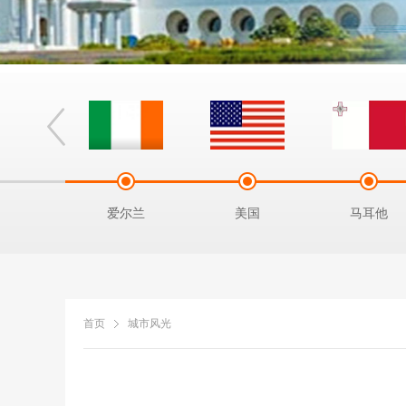
拿马
爱尔兰
美国
马耳他
首页
城市风光