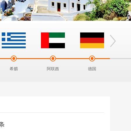
希腊
阿联酋
德国
土
条