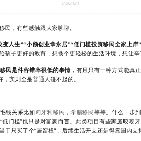
2026-05-07
移民，有些感触跟大家聊聊。
改变人生”“小额创业拿永居”“低门槛投资移民全家上岸
给孩子更好的教育，想换个更轻松的生活环境，想让辛
，有且只有一种方式能真
移民是件容错率很低的事情
美好，实则全是普通人碰不起的
。
毛钱关系比如
，
等等。什么一步
匈牙利移民
希腊移民
“低门槛”也只是对富豪而言。此类项目有些家庭咬咬
当于只买了个
“
居留权
”
，后续生活开支还是得靠国内支