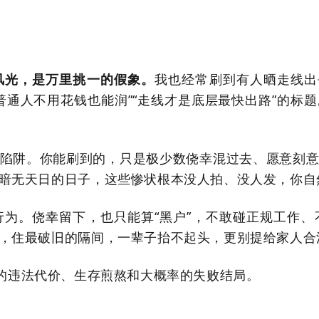
我也经常刷到
有人晒走线出
风光，是万里挑一的假象。
普通人不用花钱也能润
”“
走线才是底层最快出路
”的标题
陷阱。你能刷到的，只是极少数侥幸混过去、愿意刻
暗无天日的日子，这些惨状根本没人拍、没人发，你自
行为。侥幸留下，也只能算
“
黑户
”
，不敢碰正规工作、
，住最破旧的隔间，一辈子抬不起头，更别提给家人合
的违法代价、生存煎熬和大概率的失败结局。