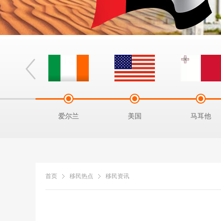
拿马
爱尔兰
美国
马耳他
首页
移民热点
移民资讯