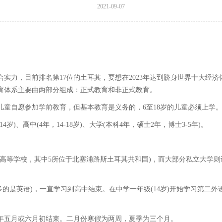
2021-09-07
实力，目前排名第17位的土耳其，要想在2023年达到跻身世界十大经
教育体系主要由两部分组成：正式教育和非正式教育。
儿童自愿参加学前教育，但基本教育是义务的，6至18岁的儿童必须上学
-14岁)、高中(4年，14-18岁)、大学(本科4年，硕士2年，博士3-5年)。
所高等学校，其中5所位于北塞浦路斯土耳其共和国)，而大部分私立大学则设在伊
得最多的是英语)，一直学习到高中结束。在中学一年级(14岁)开始学习第
年五月或六月初结束。二月份寒假为两周，夏季为三个月。