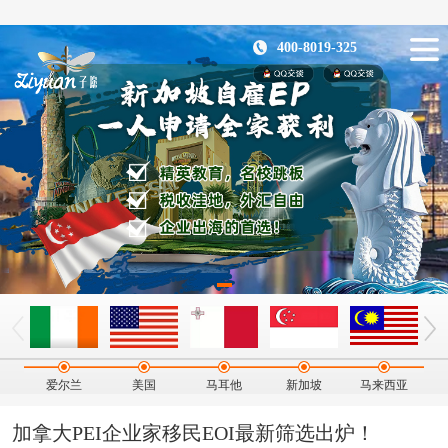
400-8019-325
爱尔兰
美国
马耳他
新加坡
马来西亚
加拿大PEI企业家移民EOI最新筛选出炉！